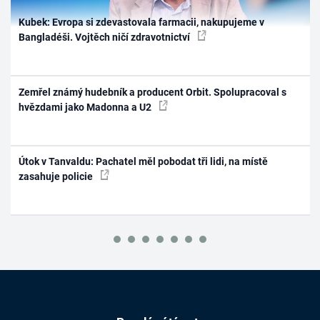
Kubek: Evropa si zdevastovala farmacii, nakupujeme v
Bangladéši. Vojtěch ničí zdravotnictví
Zemřel známý hudebník a producent Orbit. Spolupracoval s
hvězdami jako Madonna a U2
Útok v Tanvaldu: Pachatel měl pobodat tři lidi, na místě
zasahuje policie