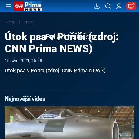
Domů
Videa
Útok psa v Poříčí (zdroj:
Failed to fetch
CNN Prima NEWS)
15. čvn 2021, 16:58
Útok psa v Poříčí (zdroj: CNN Prima NEWS)
Nejnovější videa