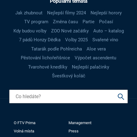
Populární témata
Jak zhubnout
Nejlepší filmy 2024
Nejlepší horory
TV program
Změna času
Partie
Počasí
Kdy budou volby
ZOO Nové začátky
Auto – katalog
7 pádů Honzy Dědka
Volby 2025
Svařené víno
Tatarák podle Pohlreicha
Aloe vera
Pěstování lichořeřišnice
Výpočet ascendentu
Tvarohové knedlíky
Nejlepší palačinky
Švestkový koláč
O FTV Prima
Management
Volná místa
Press