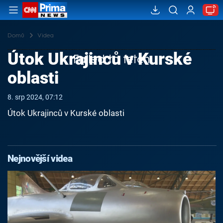
Domů
Videa
Útok Ukrajinců v Kurské
Failed to fetch
oblasti
8. srp 2024, 07:12
Útok Ukrajinců v Kurské oblasti
Nejnovější videa