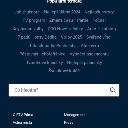
Populární témata
Jak zhubnout
Nejlepší filmy 2024
Nejlepší horory
TV program
Změna času
Partie
Počasí
Kdy budou volby
ZOO Nové začátky
Auto – katalog
7 pádů Honzy Dědka
Volby 2025
Svařené víno
Tatarák podle Pohlreicha
Aloe vera
Pěstování lichořeřišnice
Výpočet ascendentu
Tvarohové knedlíky
Nejlepší palačinky
Švestkový koláč
O FTV Prima
Management
Volná místa
Press