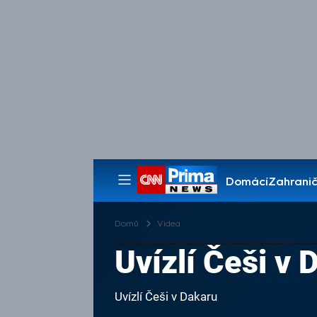
Domácí
Zahranič
Pořady
Domů
Videa
Uvízlí Češi v 
Uvízlí Češi v Dakaru