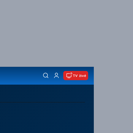
TV živě