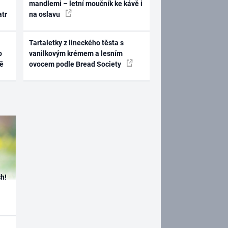
mandlemi – letní moučník ke kávě i
atr
na oslavu
Tartaletky z lineckého těsta s
o
vanilkovým krémem a lesním
ně
ovocem podle Bread Society
h!