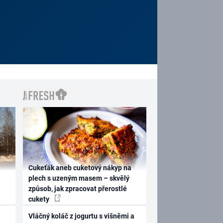
Cukeťák aneb cuketový nákyp na
plech s uzeným masem – skvělý
způsob, jak zpracovat přerostlé
cukety
Vláčný koláč z jogurtu s višněmi a