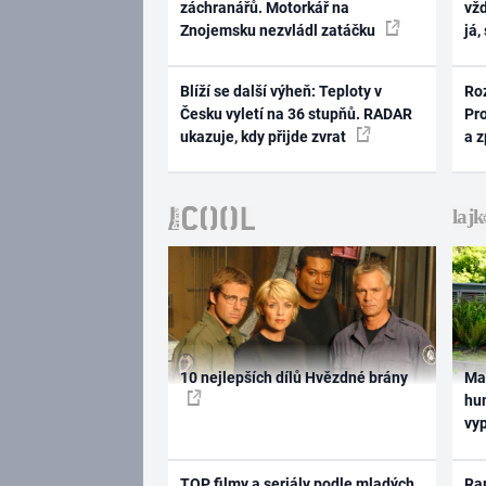
záchranářů. Motorkář na
vž
Znojemsku nezvládl zatáčku
já,
Blíží se další výheň: Teploty v
Ro
Česku vyletí na 36 stupňů. RADAR
Pr
ukazuje, kdy přijde zvrat
a 
10 nejlepších dílů Hvězdné brány
Ma
hum
vy
TOP filmy a seriály podle mladých
Rap