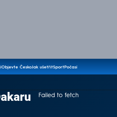
í
Objevte Česko
Jak ušetřit
Sport
Počasí
Dakaru
Failed to fetch