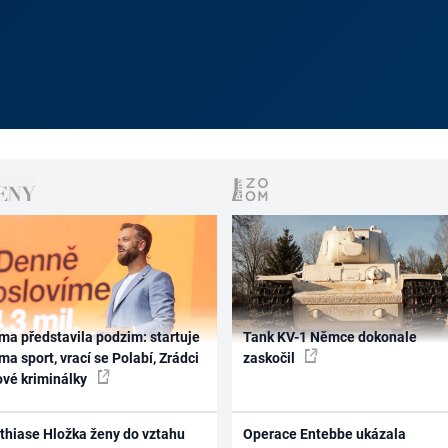
ma představila podzim: startuje
Tank KV-1 Němce dokonale
ma sport, vrací se Polabí, Zrádci
zaskočil
ové kriminálky
thiase Hložka ženy do vztahu
Operace Entebbe ukázala