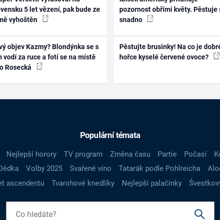
vensku 5 let vězení, pak bude ze
pozornost obřími květy. Pěstuje 
mě vyhoštěn
snadno
vý objev Kazmy? Blondýnka se s
Pěstujte brusinky! Na co je dobr
 vodí za ruce a fotí se na místě
hořce kyselé červené ovoce?
ko Rosecká
Populární témata
Nejlepší horory
TV program
Změna času
Partie
Počasí
K
Dědka
Volby 2025
Svařené víno
Tatarák podle Pohlreicha
Alo
t ascendentu
Tvarohové knedlíky
Nejlepší palačinky
Švestkov