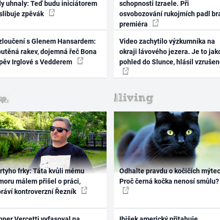
dy uhnaly: Teď budu iniciátorem
schopnosti Izraele. Při
 slibuje zpěvák
osvobozování rukojmích padl br
premiéra
zloučení s Glenem Hansardem:
Video zachytilo výzkumníka na
outěná rakev, dojemná řeč Bona
okraji lávového jezera. Je to jak
zpěv Irglové s Vedderem
pohled do Slunce, hlásil vzruše
rtyho frky: Táta kvůli mému
Odhalte pravdu o kočičích mýtec
oru málem přišel o práci,
Proč černá kočka nenosí smůlu?
práví kontroverzní Řezník
per Vercetti vyfasoval na
Ibišek americký přitahuje