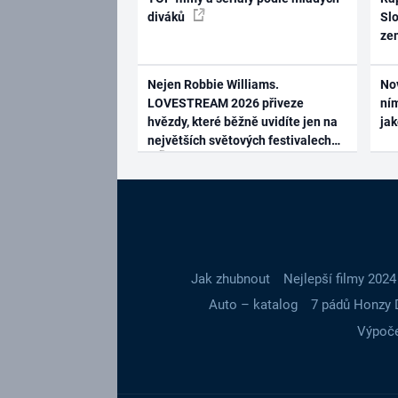
diváků
Slo
ze
Nejen Robbie Williams.
No
LOVESTREAM 2026 přiveze
ním
hvězdy, které běžně uvidíte jen na
ja
největších světových festivalech
Jak zhubnout
Nejlepší filmy 2024
Auto – katalog
7 pádů Honzy 
Výpoče