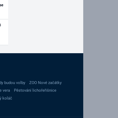
se
é
dy budou volby
ZOO Nové začátky
e vera
Pěstování lichořeřišnice
ý koláč