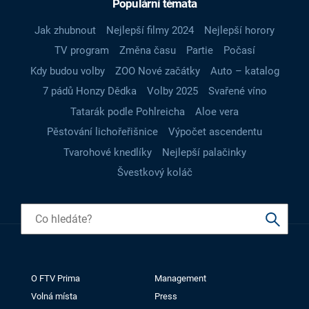
Populární témata
Jak zhubnout
Nejlepší filmy 2024
Nejlepší horory
TV program
Změna času
Partie
Počasí
Kdy budou volby
ZOO Nové začátky
Auto – katalog
7 pádů Honzy Dědka
Volby 2025
Svařené víno
Tatarák podle Pohlreicha
Aloe vera
Pěstování lichořeřišnice
Výpočet ascendentu
Tvarohové knedlíky
Nejlepší palačinky
Švestkový koláč
O FTV Prima
Management
Volná místa
Press