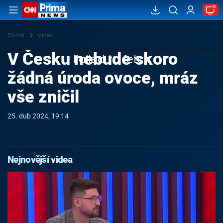
Domů
Videa
V Česku nebude skoro
Failed to fetch
žádná úroda ovoce, mráz
vše zničil
25. dub 2024, 19:14
Nejnovější videa