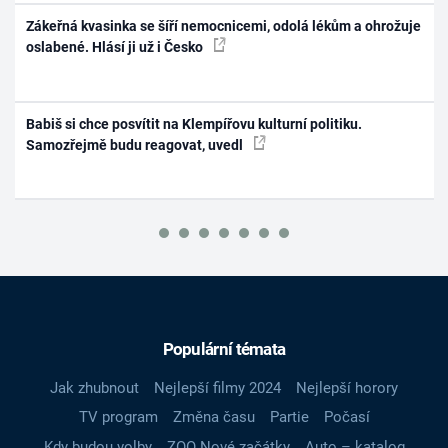
Zákeřná kvasinka se šíří nemocnicemi, odolá lékům a ohrožuje
oslabené. Hlásí ji už i Česko
Babiš si chce posvítit na Klempířovu kulturní politiku.
Samozřejmě budu reagovat, uvedl
Populární témata
Jak zhubnout
Nejlepší filmy 2024
Nejlepší horory
TV program
Změna času
Partie
Počasí
Kdy budou volby
ZOO Nové začátky
Auto – katalog