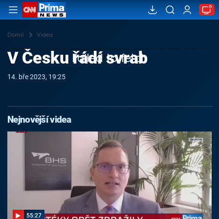
Domů
Videa
V Česku řádí svrab
Failed to fetch
14. bře 2023, 19:25
Nejnovější videa
55:27