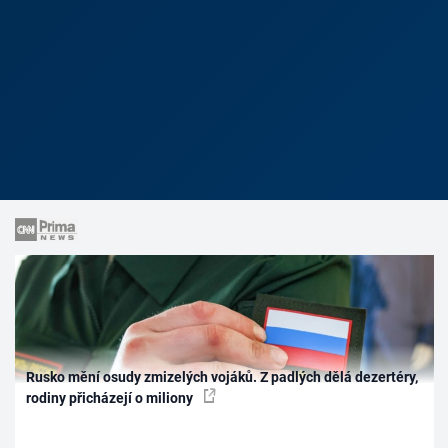
Rusko mění osudy zmizelých vojáků. Z padlých dělá dezertéry,
rodiny přicházejí o miliony