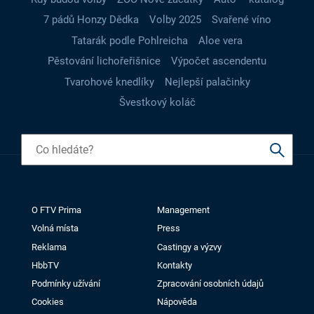
7 pádů Honzy Dědka
Volby 2025
Svařené víno
Tatarák podle Pohlreicha
Aloe vera
Pěstování lichořeřišnice
Výpočet ascendentu
Tvarohové knedlíky
Nejlepší palačinky
Švestkový koláč
O FTV Prima
Management
Volná místa
Press
Reklama
Castingy a výzvy
HbbTV
Kontakty
Podmínky užívání
Zpracování osobních údajů
Cookies
Nápověda