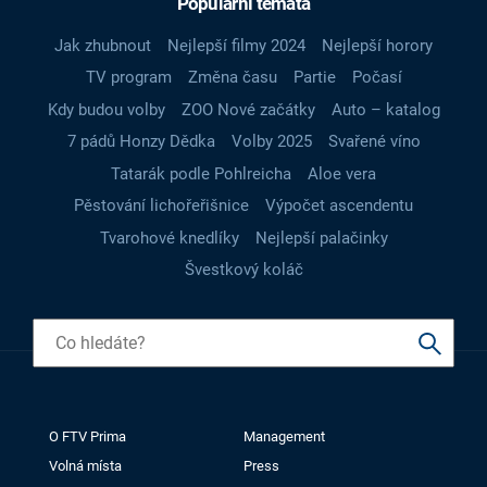
Populární témata
Jak zhubnout
Nejlepší filmy 2024
Nejlepší horory
TV program
Změna času
Partie
Počasí
Kdy budou volby
ZOO Nové začátky
Auto – katalog
7 pádů Honzy Dědka
Volby 2025
Svařené víno
Tatarák podle Pohlreicha
Aloe vera
Pěstování lichořeřišnice
Výpočet ascendentu
Tvarohové knedlíky
Nejlepší palačinky
Švestkový koláč
O FTV Prima
Management
Volná místa
Press