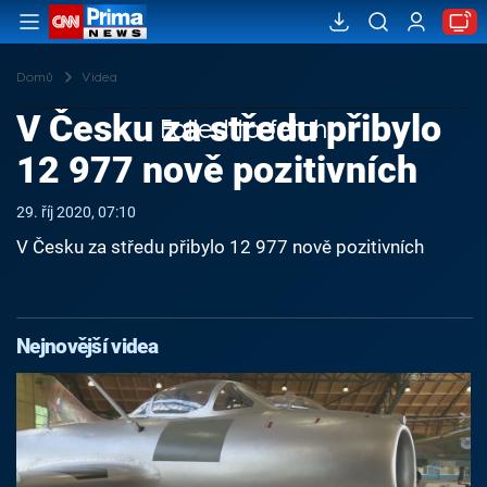
Domů
Videa
V Česku za středu přibylo
Failed to fetch
12 977 nově pozitivních
29. říj 2020, 07:10
V Česku za středu přibylo 12 977 nově pozitivních
Nejnovější videa