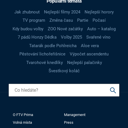
Populární témata
Jak zhubnout
Nejlepší filmy 2024
Nejlepší horory
TV program
Změna času
Partie
Počasí
Kdy budou volby
ZOO Nové začátky
Auto – katalog
7 pádů Honzy Dědka
Volby 2025
Svařené víno
Tatarák podle Pohlreicha
Aloe vera
Pěstování lichořeřišnice
Výpočet ascendentu
Tvarohové knedlíky
Nejlepší palačinky
Švestkový koláč
O FTV Prima
Management
Volná místa
Press