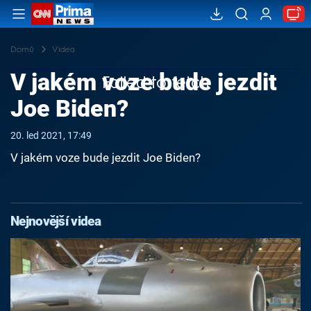
Domů
Videa
V jakém voze bude jezdit
Failed to fetch
Joe Biden?
20. led 2021, 17:49
V jakém voze bude jezdit Joe Biden?
Nejnovější videa