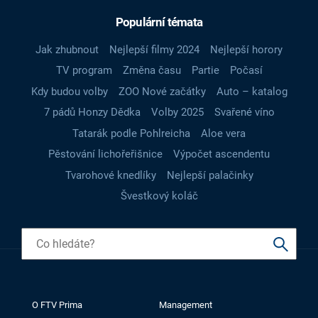
Populární témata
Jak zhubnout
Nejlepší filmy 2024
Nejlepší horory
TV program
Změna času
Partie
Počasí
Kdy budou volby
ZOO Nové začátky
Auto – katalog
7 pádů Honzy Dědka
Volby 2025
Svařené víno
Tatarák podle Pohlreicha
Aloe vera
Pěstování lichořeřišnice
Výpočet ascendentu
Tvarohové knedlíky
Nejlepší palačinky
Švestkový koláč
O FTV Prima
Management