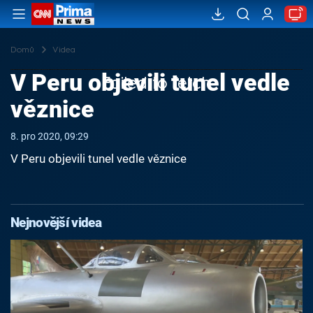
Domů
Videa
V Peru objevili tunel vedle
Failed to fetch
věznice
8. pro 2020, 09:29
V Peru objevili tunel vedle věznice
Nejnovější videa