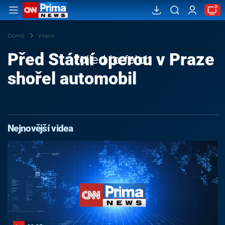
Domů
Videa
Před Státní operou v Praze
Failed to fetch
shořel automobil
Nejnovější videa