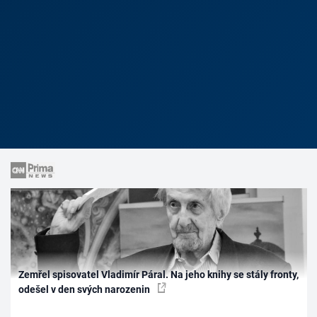
Zemřel spisovatel Vladimír Páral. Na jeho knihy se stály fronty,
odešel v den svých narozenin