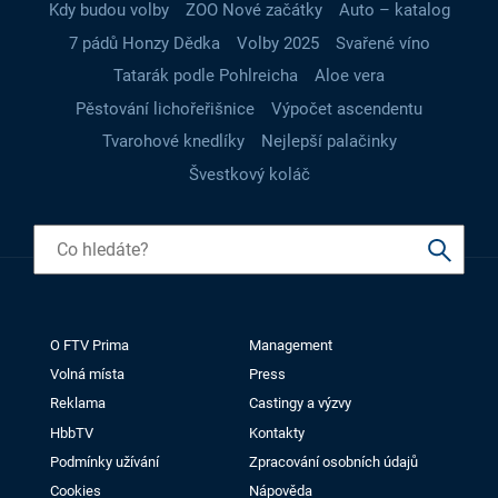
Kdy budou volby
ZOO Nové začátky
Auto – katalog
7 pádů Honzy Dědka
Volby 2025
Svařené víno
Tatarák podle Pohlreicha
Aloe vera
Pěstování lichořeřišnice
Výpočet ascendentu
Tvarohové knedlíky
Nejlepší palačinky
Švestkový koláč
O FTV Prima
Management
Volná místa
Press
Reklama
Castingy a výzvy
HbbTV
Kontakty
Podmínky užívání
Zpracování osobních údajů
Cookies
Nápověda