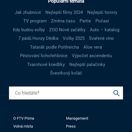
Populární témata
Jak zhubnout
Nejlepší filmy 2024
Nejlepší horory
TV program
Změna času
Partie
Počasí
Kdy budou volby
ZOO Nové začátky
Auto – katalog
7 pádů Honzy Dědka
Volby 2025
Svařené víno
Tatarák podle Pohlreicha
Aloe vera
Pěstování lichořeřišnice
Výpočet ascendentu
Tvarohové knedlíky
Nejlepší palačinky
Švestkový koláč
O FTV Prima
Management
Volná místa
Press