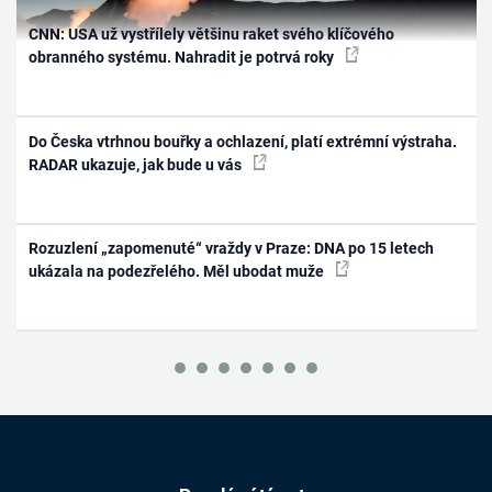
CNN: USA už vystřílely většinu raket svého klíčového
obranného systému. Nahradit je potrvá roky
Do Česka vtrhnou bouřky a ochlazení, platí extrémní výstraha.
RADAR ukazuje, jak bude u vás
Rozuzlení „zapomenuté“ vraždy v Praze: DNA po 15 letech
ukázala na podezřelého. Měl ubodat muže