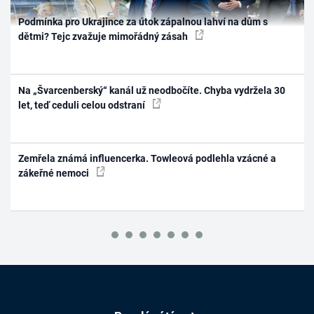
Podmínka pro Ukrajince za útok zápalnou lahví na dům s
dětmi? Tejc zvažuje mimořádný zásah
Na „Švarcenberský“ kanál už neodbočíte. Chyba vydržela 30
let, teď ceduli celou odstraní
Zemřela známá influencerka. Towleová podlehla vzácné a
zákeřné nemoci