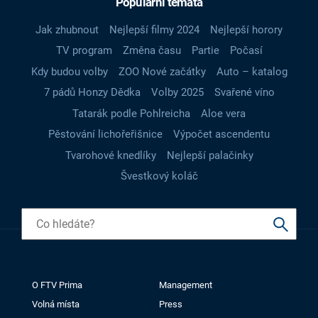
Populární témata
Jak zhubnout
Nejlepší filmy 2024
Nejlepší horory
TV program
Změna času
Partie
Počasí
Kdy budou volby
ZOO Nové začátky
Auto – katalog
7 pádů Honzy Dědka
Volby 2025
Svařené víno
Tatarák podle Pohlreicha
Aloe vera
Pěstování lichořeřišnice
Výpočet ascendentu
Tvarohové knedlíky
Nejlepší palačinky
Švestkový koláč
O FTV Prima
Management
Volná místa
Press