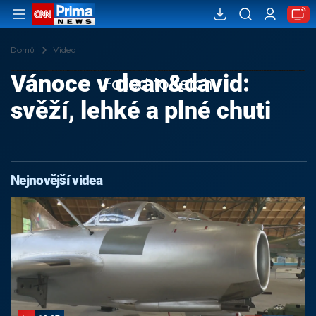
Domů
Videa
Vánoce v dean&david:
Failed to fetch
svěží, lehké a plné chuti
Nejnovější videa