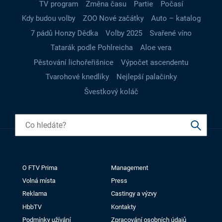
TV program
Změna času
Partie
Počasí
Kdy budou volby
ZOO Nové začátky
Auto – katalog
7 pádů Honzy Dědka
Volby 2025
Svařené víno
Tatarák podle Pohlreicha
Aloe vera
Pěstování lichořeřišnice
Výpočet ascendentu
Tvarohové knedlíky
Nejlepší palačinky
Švestkový koláč
O FTV Prima
Management
Volná místa
Press
Reklama
Castingy a výzvy
HbbTV
Kontakty
Podmínky užívání
Zpracování osobních údajů