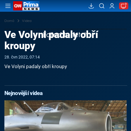
Domů
Videa
Ve Volyni padaly obří
Failed to fetch
kroupy
28. čvn 2022, 07:14
Ve Volyni padaly obří kroupy
Nejnovější videa