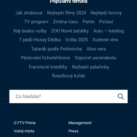
Populární témata
Jak zhubnout
Nejlepší filmy 2024
Nejlepší horory
TV program
Změna času
Partie
Počasí
Kdy budou volby
ZOO Nové začátky
Auto – katalog
7 pádů Honzy Dědka
Volby 2025
Svařené víno
Tatarák podle Pohlreicha
Aloe vera
Pěstování lichořeřišnice
Výpočet ascendentu
Tvarohové knedlíky
Nejlepší palačinky
Švestkový koláč
O FTV Prima
Management
Volná místa
Press