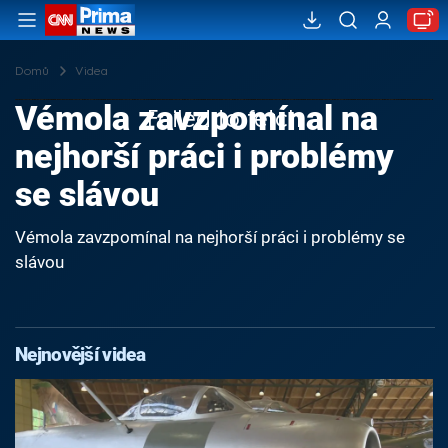
Domů
Videa
Vémola zavzpomínal na
Failed to fetch
nejhorší práci i problémy
se slávou
Vémola zavzpomínal na nejhorší práci i problémy se
slávou
Nejnovější videa