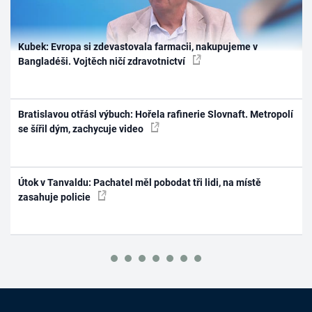
Kubek: Evropa si zdevastovala farmacii, nakupujeme v
Bangladéši. Vojtěch ničí zdravotnictví
Bratislavou otřásl výbuch: Hořela rafinerie Slovnaft. Metropolí
se šířil dým, zachycuje video
Útok v Tanvaldu: Pachatel měl pobodat tři lidi, na místě
zasahuje policie