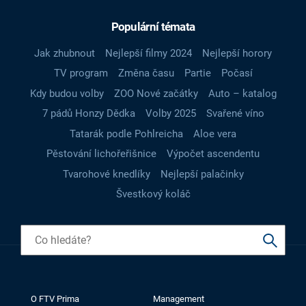
Populární témata
Jak zhubnout
Nejlepší filmy 2024
Nejlepší horory
TV program
Změna času
Partie
Počasí
Kdy budou volby
ZOO Nové začátky
Auto – katalog
7 pádů Honzy Dědka
Volby 2025
Svařené víno
Tatarák podle Pohlreicha
Aloe vera
Pěstování lichořeřišnice
Výpočet ascendentu
Tvarohové knedlíky
Nejlepší palačinky
Švestkový koláč
O FTV Prima
Management