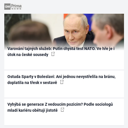
Varování tajných služeb: Putin chystá test NATO. Ve hře je i
útok na české sousedy
Ostuda Sparty v Boleslavi: Ani jednou nevystřelila na bránu,
doplatila na třesk v sestavě
Vyhýbá se generace Z vedoucím pozicím? Podle sociologů
mladí kariéru obětují jistotě