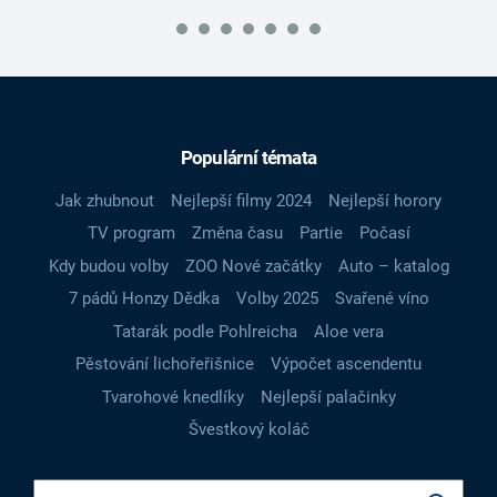
Populární témata
Jak zhubnout
Nejlepší filmy 2024
Nejlepší horory
TV program
Změna času
Partie
Počasí
Kdy budou volby
ZOO Nové začátky
Auto – katalog
7 pádů Honzy Dědka
Volby 2025
Svařené víno
Tatarák podle Pohlreicha
Aloe vera
Pěstování lichořeřišnice
Výpočet ascendentu
Tvarohové knedlíky
Nejlepší palačinky
Švestkový koláč