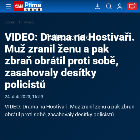
Domů
Videa
VIDEO: Drama na Hostivaři.
Failed to fetch
Muž zranil ženu a pak
zbraň obrátil proti sobě,
zasahovaly desítky
policistů
24. dub 2023, 16:59
VIDEO: Drama na Hostivaři. Muž zranil ženu a pak zbraň
obrátil proti sobě, zasahovaly desítky policistů