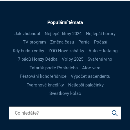
Populární témata
Jak zhubnout
Nejlepší filmy 2024
Nejlepší horory
TV program
Změna času
Partie
Počasí
Kdy budou volby
ZOO Nové začátky
Auto – katalog
7 pádů Honzy Dědka
Volby 2025
Svařené víno
Tatarák podle Pohlreicha
Aloe vera
Pěstování lichořeřišnice
Výpočet ascendentu
Tvarohové knedlíky
Nejlepší palačinky
Švestkový koláč