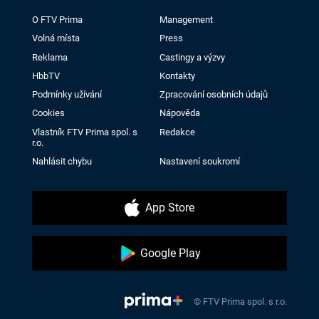
O FTV Prima
Management
Volná místa
Press
Reklama
Castingy a výzvy
HbbTV
Kontakty
Podmínky užívání
Zpracování osobních údajů
Cookies
Nápověda
Vlastník FTV Prima spol. s
Redakce
r.o.
Nahlásit chybu
Nastavení soukromí
App Store
Google Play
© FTV Prima spol. s r.o.