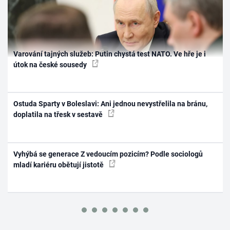
Varování tajných služeb: Putin chystá test NATO. Ve hře je i
útok na české sousedy
Ostuda Sparty v Boleslavi: Ani jednou nevystřelila na bránu,
doplatila na třesk v sestavě
Vyhýbá se generace Z vedoucím pozicím? Podle sociologů
mladí kariéru obětují jistotě