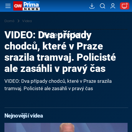
Domů
Videa
VIDEO: Dva případy
Failed to fetch
chodců, které v Praze
srazila tramvaj. Policisté
ale zasáhli v pravý čas
VIDEO: Dva případy chodců, které v Praze srazila
tramvaj. Policisté ale zasáhli v pravý čas
Nejnovější videa