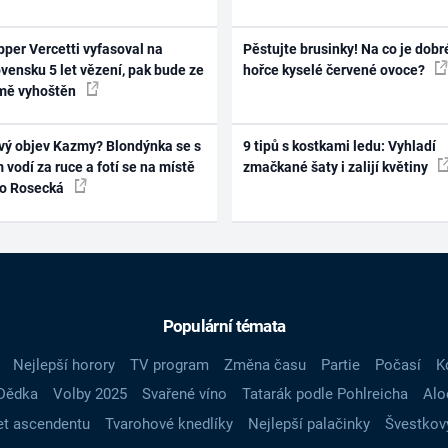
per Vercetti vyfasoval na
Pěstujte brusinky! Na co je dobr
vensku 5 let vězení, pak bude ze
hořce kyselé červené ovoce?
mě vyhoštěn
vý objev Kazmy? Blondýnka se s
9 tipů s kostkami ledu: Vyhladí
 vodí za ruce a fotí se na místě
zmačkané šaty i zalijí květiny
ko Rosecká
Populární témata
Nejlepší horory
TV program
Změna času
Partie
Počasí
K
Dědka
Volby 2025
Svařené víno
Tatarák podle Pohlreicha
Alo
t ascendentu
Tvarohové knedlíky
Nejlepší palačinky
Švestkov