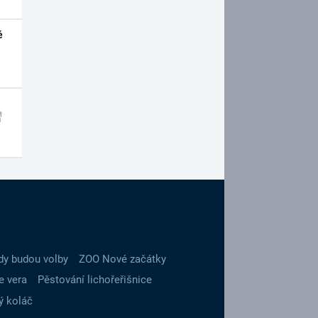
é
dy budou volby
ZOO Nové začátky
e vera
Pěstování lichořeřišnice
ý koláč