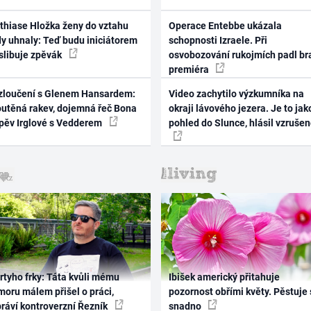
thiase Hložka ženy do vztahu
Operace Entebbe ukázala
dy uhnaly: Teď budu iniciátorem
schopnosti Izraele. Při
 slibuje zpěvák
osvobozování rukojmích padl br
premiéra
zloučení s Glenem Hansardem:
Video zachytilo výzkumníka na
outěná rakev, dojemná řeč Bona
okraji lávového jezera. Je to jak
zpěv Irglové s Vedderem
pohled do Slunce, hlásil vzruše
rtyho frky: Táta kvůli mému
Ibišek americký přitahuje
oru málem přišel o práci,
pozornost obřími květy. Pěstuje 
práví kontroverzní Řezník
snadno