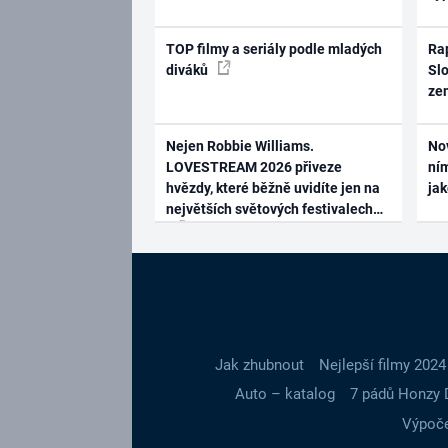
TOP filmy a seriály podle mladých
Rap
diváků
Slo
ze
Nejen Robbie Williams.
No
LOVESTREAM 2026 přiveze
ním
hvězdy, které běžně uvidíte jen na
ja
největších světových festivalech
Jak zhubnout
Nejlepší filmy 2024
Auto – katalog
7 pádů Honzy 
Výpoče