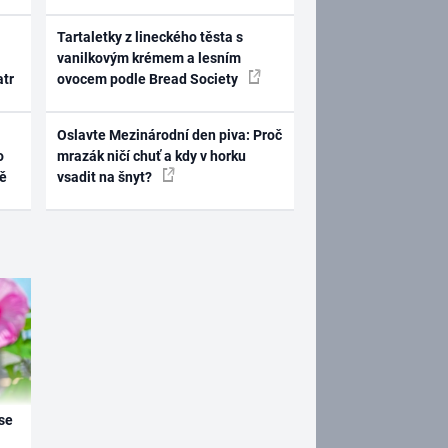
Tartaletky z lineckého těsta s
vanilkovým krémem a lesním
atr
ovocem podle Bread Society
Oslavte Mezinárodní den piva: Proč
o
mrazák ničí chuť a kdy v horku
ně
vsadit na šnyt?
se