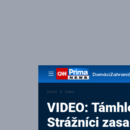
Domácí
Zahranič
Pořady
Domů
Videa
VIDEO: Támhle
Strážníci zasa