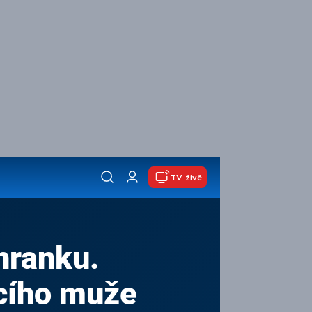
TV živě
hranku.
ícího muže