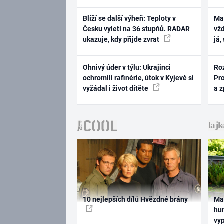
Blíží se další výheň: Teploty v
Ma
Česku vyletí na 36 stupňů. RADAR
vž
ukazuje, kdy přijde zvrat
já,
Ohnivý úder v týlu: Ukrajinci
Ro
ochromili rafinérie, útok v Kyjevě si
Pr
vyžádal i život dítěte
a 
10 nejlepších dílů Hvězdné brány
Ma
hum
vy