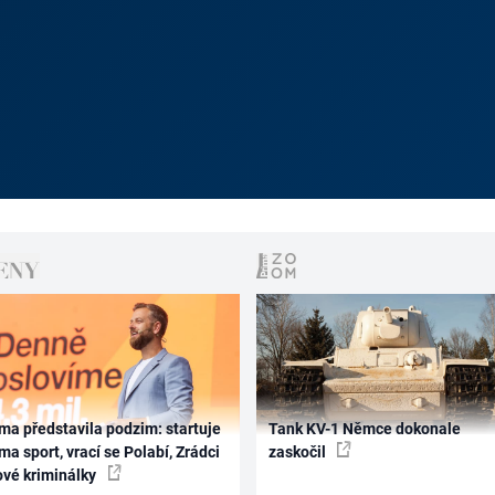
ma představila podzim: startuje
Tank KV-1 Němce dokonale
ma sport, vrací se Polabí, Zrádci
zaskočil
ové kriminálky