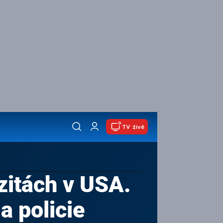
TV živě
zitách v USA.
a policie