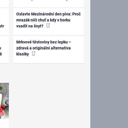
Oslavte Mezinárodní den piva: Proč
mrazák ničí chuť a kdy v horku
atr
vsadit na šnyt?
Mrkvové těstoviny bez lepku –
o
zdravá a originální alternativa
ně
klasiky
é