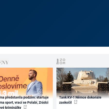
ma představila podzim: startuje
Tank KV-1 Němce dokonale
ma sport, vrací se Polabí, Zrádci
zaskočil
ové kriminálky