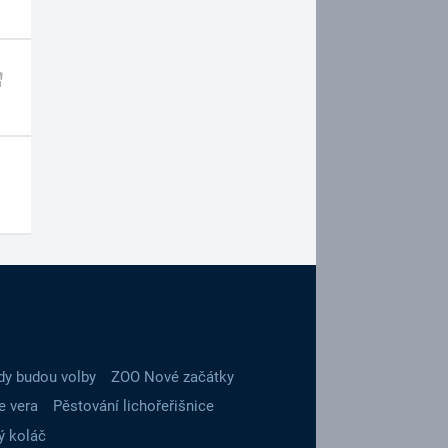
dy budou volby
ZOO Nové začátky
e vera
Pěstování lichořeřišnice
ý koláč