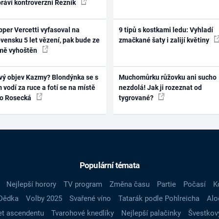
práví kontroverzní Řezník
per Vercetti vyfasoval na
9 tipů s kostkami ledu: Vyhladí
vensku 5 let vězení, pak bude ze
zmačkané šaty i zalijí květiny
mě vyhoštěn
vý objev Kazmy? Blondýnka se s
Muchomůrku růžovku ani sucho
 vodí za ruce a fotí se na místě
nezdolá! Jak ji rozeznat od
ko Rosecká
tygrované?
Populární témata
Nejlepší horory
TV program
Změna času
Partie
Počasí
K
Dědka
Volby 2025
Svařené víno
Tatarák podle Pohlreicha
Alo
t ascendentu
Tvarohové knedlíky
Nejlepší palačinky
Švestkov