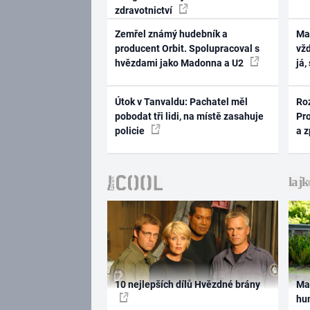
zdravotnictví
Zemřel známý hudebník a
Ma
producent Orbit. Spolupracoval s
vž
hvězdami jako Madonna a U2
já,
Útok v Tanvaldu: Pachatel měl
Ro
pobodat tři lidi, na místě zasahuje
Pr
policie
a 
10 nejlepších dílů Hvězdné brány
Ma
hum