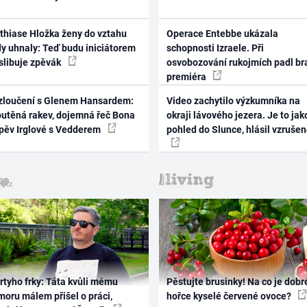
thiase Hložka ženy do vztahu
Operace Entebbe ukázala
dy uhnaly: Teď budu iniciátorem
schopnosti Izraele. Při
 slibuje zpěvák
osvobozování rukojmích padl br
premiéra
zloučení s Glenem Hansardem:
Video zachytilo výzkumníka na
outěná rakev, dojemná řeč Bona
okraji lávového jezera. Je to jak
zpěv Irglové s Vedderem
pohled do Slunce, hlásil vzruše
rtyho frky: Táta kvůli mému
Pěstujte brusinky! Na co je dobr
oru málem přišel o práci,
hořce kyselé červené ovoce?