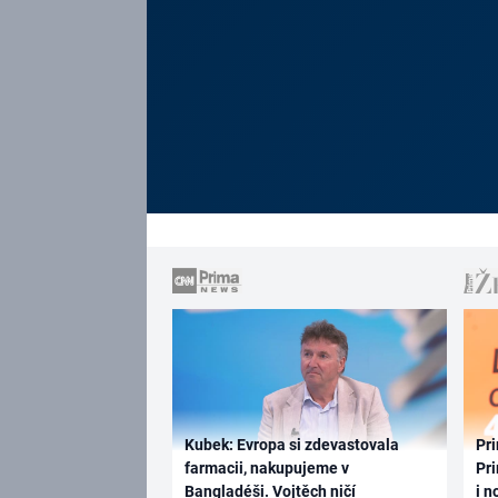
Kubek: Evropa si zdevastovala
Pri
farmacii, nakupujeme v
Pri
Bangladéši. Vojtěch ničí
i n