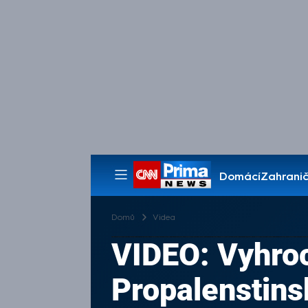
Domácí
Zahranič
Pořady
Domů
Videa
VIDEO: Vyhroc
Propalenstins