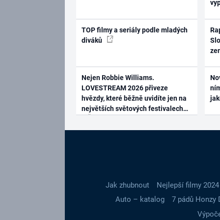
vy
TOP filmy a seriály podle mladých
Rap
diváků
Slo
ze
Nejen Robbie Williams.
No
LOVESTREAM 2026 přiveze
ním
hvězdy, které běžně uvidíte jen na
ja
největších světových festivalech
Jak zhubnout
Nejlepší filmy 2024
Auto – katalog
7 pádů Honzy 
Výpoče