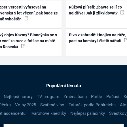
per Vercetti vyfasoval na
Růžová plíseň: Zbavte se jí co
vensku 5 let vězení, pak bude ze
nejdříve! Jak ji zlikvidovat?
mě vyhoštěn
vý objev Kazmy? Blondýnka se s
Pivo v zahradě: Hnojivo na růže,
 vodí za ruce a fotí se na místě
past na komáry i čistič nářadí
ko Rosecká
Populární témata
Nejlepší horory
TV program
Změna času
Partie
Počasí
K
Dědka
Volby 2025
Svařené víno
Tatarák podle Pohlreicha
Alo
t ascendentu
Tvarohové knedlíky
Nejlepší palačinky
Švestkov