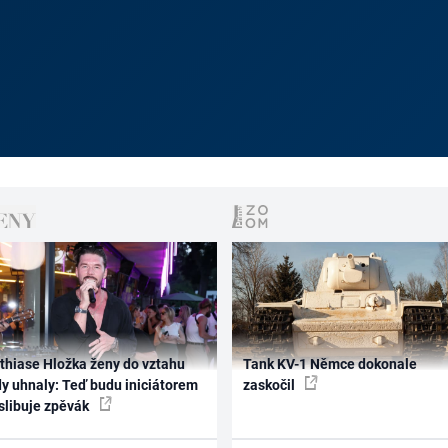
thiase Hložka ženy do vztahu
Tank KV-1 Němce dokonale
dy uhnaly: Teď budu iniciátorem
zaskočil
 slibuje zpěvák