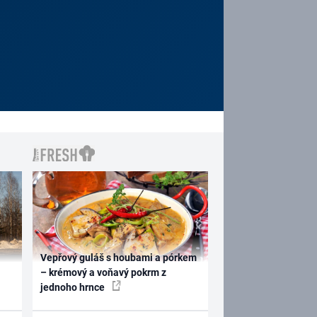
Vepřový guláš s houbami a pórkem
– krémový a voňavý pokrm z
jednoho hrnce