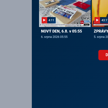
4:11
43:1
NOVÝ DEN, 6.8. v 05:55
ZPRÁVY,
6. srpna 2026 05:55
5. srpna 2
D