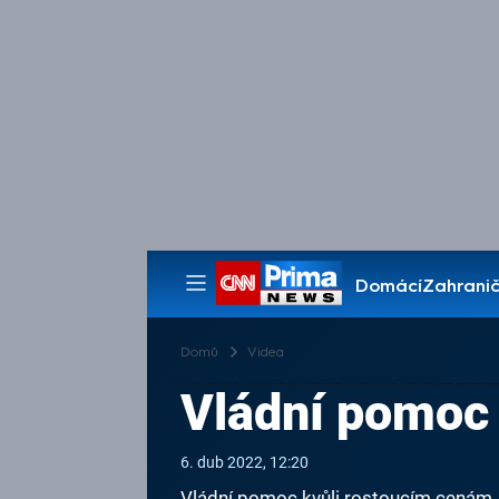
Domácí
Zahranič
Pořady
Domů
Videa
Vládní pomoc 
6. dub 2022, 12:20
Vládní pomoc kvůli rostoucím cenám