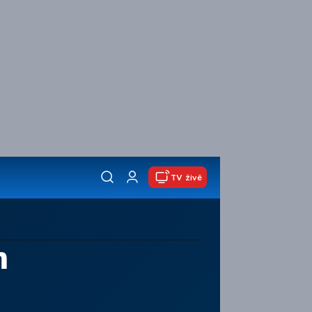
TV živě
m