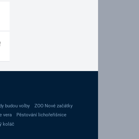
dy budou volby
ZOO Nové začátky
e vera
Pěstování lichořeřišnice
ý koláč