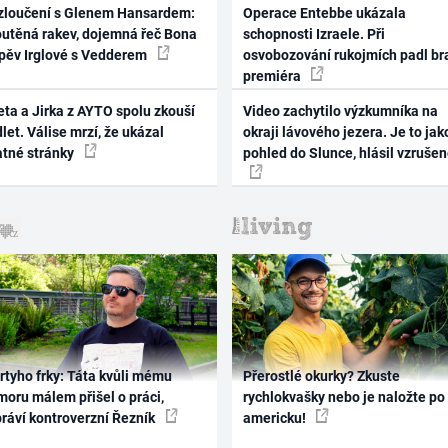
zloučení s Glenem Hansardem:
Operace Entebbe ukázala
outěná rakev, dojemná řeč Bona
schopnosti Izraele. Při
zpěv Irglové s Vedderem
osvobozování rukojmích padl br
premiéra
ta a Jirka z AYTO spolu zkouší
Video zachytilo výzkumníka na
let. Válise mrzí, že ukázal
okraji lávového jezera. Je to jak
atné stránky
pohled do Slunce, hlásil vzruše
rtyho frky: Táta kvůli mému
Přerostlé okurky? Zkuste
oru málem přišel o práci,
rychlokvašky nebo je naložte po
práví kontroverzní Řezník
americku!