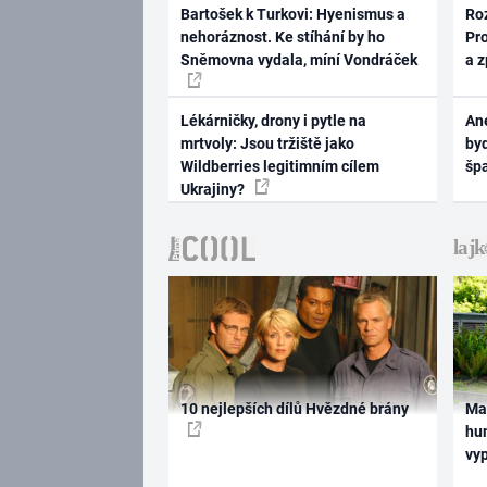
Bartošek k Turkovi: Hyenismus a
Ro
nehoráznost. Ke stíhání by ho
Pr
Sněmovna vydala, míní Vondráček
a 
Lékárničky, drony i pytle na
Ane
mrtvoly: Jsou tržiště jako
byd
Wildberries legitimním cílem
šp
Ukrajiny?
10 nejlepších dílů Hvězdné brány
Ma
hum
vy