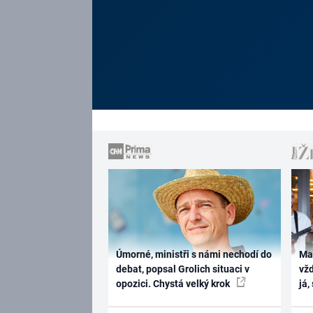
Úmorné, ministři s námi nechodí do
Ma
debat, popsal Grolich situaci v
vž
opozici. Chystá velký krok
já,