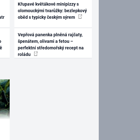
Křupavé květákové minipizzy s
olomouckými tvarůžky: bezlepkový
atr
oběd s typicky českým sýrem
Vepřová panenka plněná rajčaty,
o
špenátem, olivami a fetou –
ně
perfektní středomořský recept na
roládu