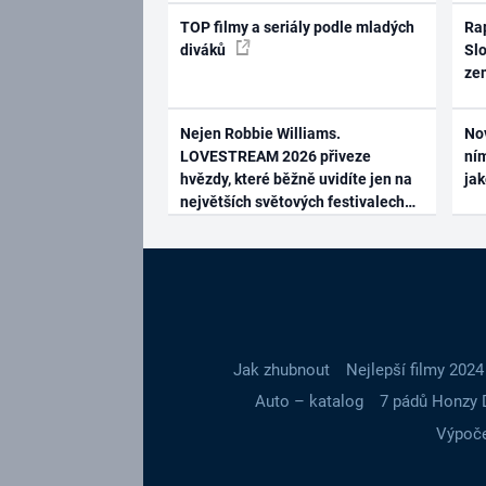
TOP filmy a seriály podle mladých
Rap
diváků
Slo
ze
Nejen Robbie Williams.
No
LOVESTREAM 2026 přiveze
ním
hvězdy, které běžně uvidíte jen na
ja
největších světových festivalech
Jak zhubnout
Nejlepší filmy 2024
Auto – katalog
7 pádů Honzy 
Výpoče