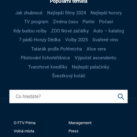
Populární témata
Jak zhubnout
Nejlepší filmy 2024
Nejlepší horory
TV program
Změna času
Partie
Počasí
Kdy budou volby
ZOO Nové začátky
Auto – katalog
7 pádů Honzy Dědka
Volby 2025
Svařené víno
Tatarák podle Pohlreicha
Aloe vera
Pěstování lichořeřišnice
Výpočet ascendentu
Tvarohové knedlíky
Nejlepší palačinky
Švestkový koláč
O FTV Prima
Management
Volná místa
Press