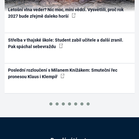
Letošní vlna veder? Nic moc, míní vědci. Vysvětlili, proč rok
2027 bude zřejmě daleko horší
Střelba v thajské škole: Student zabil učitele a další zranil.
Pak spáchal sebevraždu
Poslední rozloučení s Milanem Knížákem: Smuteční řec
pronesou Klaus i Klempíř