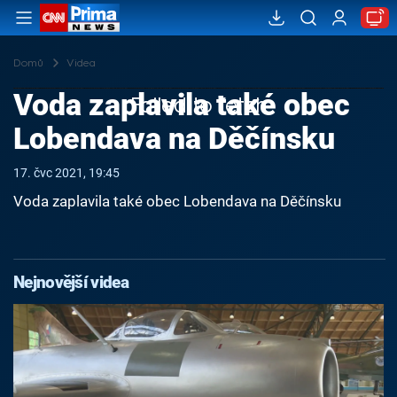
Domů
Videa
Voda zaplavila také obec
Failed to fetch
Lobendava na Děčínsku
17. čvc 2021, 19:45
Voda zaplavila také obec Lobendava na Děčínsku
Nejnovější videa