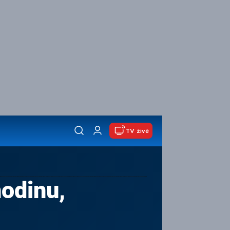
TV živě
hodinu,