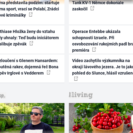
ma představila podzim: startuje
Tank KV-1 Němce dokonale
ma sport, vrací se Polabí, Zrádci
zaskočil
ové kriminálky
thiase Hložka ženy do vztahu
Operace Entebbe ukázala
dy uhnaly: Teď budu iniciátorem
schopnosti Izraele. Při
 slibuje zpěvák
osvobozování rukojmích padl br
premiéra
zloučení s Glenem Hansardem:
Video zachytilo výzkumníka na
outěná rakev, dojemná řeč Bona
okraji lávového jezera. Je to jak
zpěv Irglové s Vedderem
pohled do Slunce, hlásil vzruše