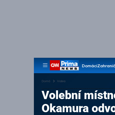
Domácí
Zahranič
Pořady
Domů
Videa
Volební místn
Okamura odvol