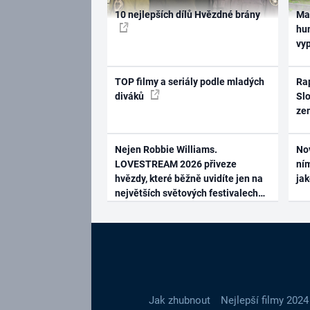
10 nejlepších dílů Hvězdné brány
Ma
hum
vy
TOP filmy a seriály podle mladých
Rap
diváků
Slo
ze
Nejen Robbie Williams.
No
LOVESTREAM 2026 přiveze
ním
hvězdy, které běžně uvidíte jen na
ja
největších světových festivalech
Jak zhubnout
Nejlepší filmy 2024