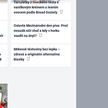
Tartaletky z lineckého těsta s
vanilkovým krémem a lesním
ovocem podle Bread Society
Oslavte Mezinárodní den piva: Proč
mrazák ničí chuť a kdy v horku
atr
vsadit na šnyt?
Mrkvové těstoviny bez lepku –
o
zdravá a originální alternativa
ně
klasiky