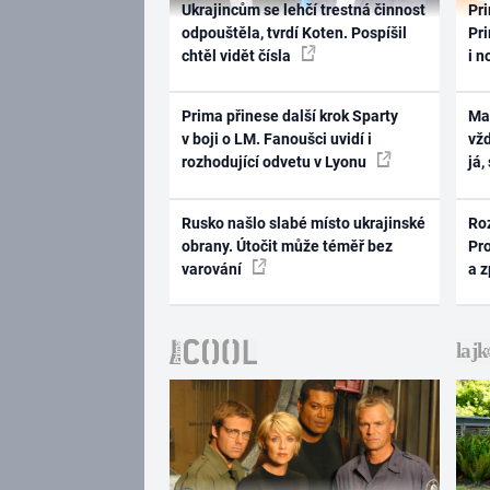
Ukrajincům se lehčí trestná činnost
Pri
odpouštěla, tvrdí Koten. Pospíšil
Pri
chtěl vidět čísla
i n
Prima přinese další krok Sparty
Ma
v boji o LM. Fanoušci uvidí i
vž
rozhodující odvetu v Lyonu
já,
Rusko našlo slabé místo ukrajinské
Ro
obrany. Útočit může téměř bez
Pr
varování
a 