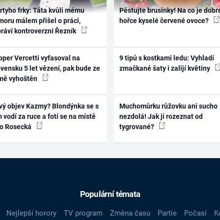
rtyho frky: Táta kvůli mému
Pěstujte brusinky! Na co je dobr
oru málem přišel o práci,
hořce kyselé červené ovoce?
práví kontroverzní Řezník
per Vercetti vyfasoval na
9 tipů s kostkami ledu: Vyhladí
vensku 5 let vězení, pak bude ze
zmačkané šaty i zalijí květiny
mě vyhoštěn
vý objev Kazmy? Blondýnka se s
Muchomůrku růžovku ani sucho
 vodí za ruce a fotí se na místě
nezdolá! Jak ji rozeznat od
ko Rosecká
tygrované?
Populární témata
Nejlepší horory
TV program
Změna času
Partie
Počasí
K