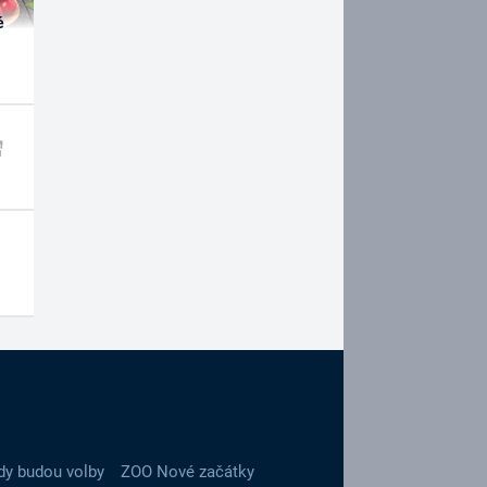
é
dy budou volby
ZOO Nové začátky