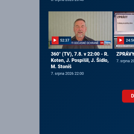
52:37
24:5
360° (TV), 7.8. v 22:00 - R.
ZPRÁVY,
Koten, J. Pospíšil, J. Šídlo,
7. srpna 2
M. Stoniš
7. srpna 2026 22:00
D