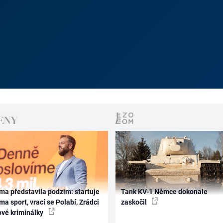
ma představila podzim: startuje
Tank KV-1 Němce dokonale
ma sport, vrací se Polabí, Zrádci
zaskočil
ové kriminálky