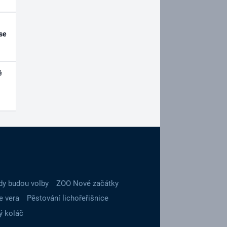
se
é
dy budou volby
ZOO Nové začátky
e vera
Pěstování lichořeřišnice
ý koláč