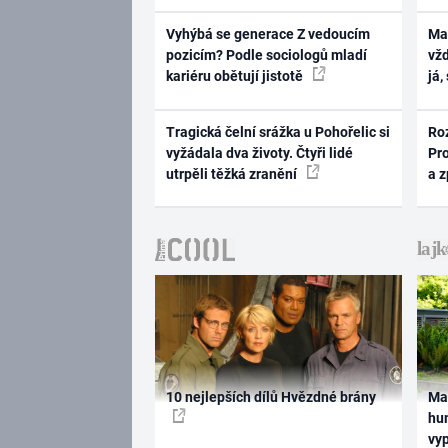
Vyhýbá se generace Z vedoucím
Ma
pozicím? Podle sociologů mladí
vž
kariéru obětují jistotě
já,
Tragická čelní srážka u Pohořelic si
Ro
vyžádala dva životy. Čtyři lidé
Pr
utrpěli těžká zranění
a 
10 nejlepších dílů Hvězdné brány
Ma
hum
vy