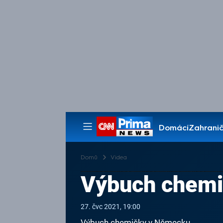
Domácí
Zahranič
Pořady
Domů
Videa
Výbuch chem
27. čvc 2021, 19:00
Výbuch chemičky v Německu