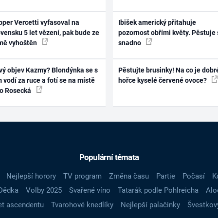
per Vercetti vyfasoval na
Ibišek americký přitahuje
vensku 5 let vězení, pak bude ze
pozornost obřími květy. Pěstuje 
mě vyhoštěn
snadno
vý objev Kazmy? Blondýnka se s
Pěstujte brusinky! Na co je dobr
 vodí za ruce a fotí se na místě
hořce kyselé červené ovoce?
ko Rosecká
Populární témata
Nejlepší horory
TV program
Změna času
Partie
Počasí
K
Dědka
Volby 2025
Svařené víno
Tatarák podle Pohlreicha
Alo
t ascendentu
Tvarohové knedlíky
Nejlepší palačinky
Švestkov