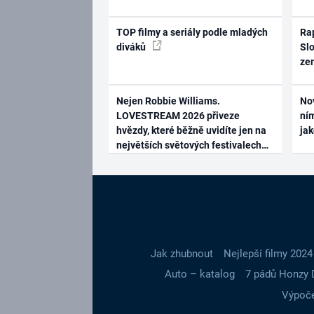
TOP filmy a seriály podle mladých
Rap
diváků
Slo
ze
Nejen Robbie Williams.
No
LOVESTREAM 2026 přiveze
ním
hvězdy, které běžně uvidíte jen na
ja
největších světových festivalech
Jak zhubnout
Nejlepší filmy 2024
Auto – katalog
7 pádů Honzy 
Výpoče