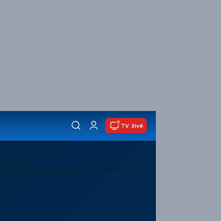
TV živě