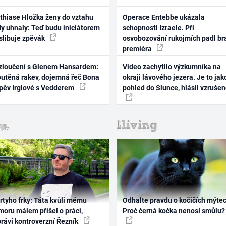
thiase Hložka ženy do vztahu
Operace Entebbe ukázala
dy uhnaly: Teď budu iniciátorem
schopnosti Izraele. Při
 slibuje zpěvák
osvobozování rukojmích padl br
premiéra
zloučení s Glenem Hansardem:
Video zachytilo výzkumníka na
outěná rakev, dojemná řeč Bona
okraji lávového jezera. Je to jak
zpěv Irglové s Vedderem
pohled do Slunce, hlásil vzruše
rtyho frky: Táta kvůli mému
Odhalte pravdu o kočičích mýtec
oru málem přišel o práci,
Proč černá kočka nenosí smůlu?
práví kontroverzní Řezník