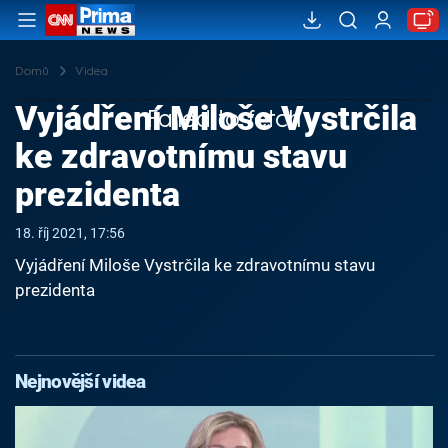
Domů
Videa
Vyjádření Miloše Vystrčila
Failed to fetch
ke zdravotnímu stavu
prezidenta
18. říj 2021, 17:56
Vyjádření Miloše Vystrčila ke zdravotnímu stavu
prezidenta
Nejnovější videa