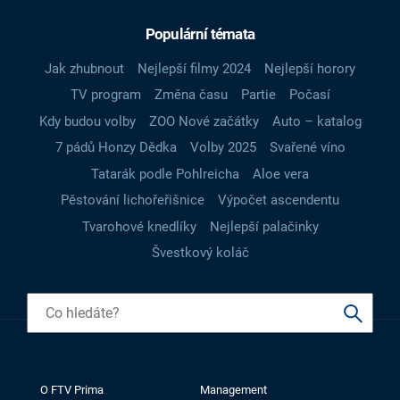
Populární témata
Jak zhubnout
Nejlepší filmy 2024
Nejlepší horory
TV program
Změna času
Partie
Počasí
Kdy budou volby
ZOO Nové začátky
Auto – katalog
7 pádů Honzy Dědka
Volby 2025
Svařené víno
Tatarák podle Pohlreicha
Aloe vera
Pěstování lichořeřišnice
Výpočet ascendentu
Tvarohové knedlíky
Nejlepší palačinky
Švestkový koláč
O FTV Prima
Management