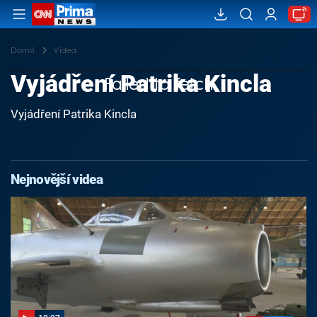
Domů
Videa
Vyjádření Patrika Kincla
Failed to fetch
Vyjádření Patrika Kincla
Nejnovější videa