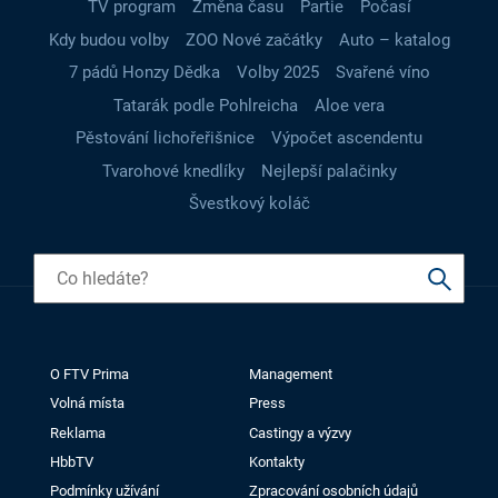
TV program
Změna času
Partie
Počasí
Kdy budou volby
ZOO Nové začátky
Auto – katalog
7 pádů Honzy Dědka
Volby 2025
Svařené víno
Tatarák podle Pohlreicha
Aloe vera
Pěstování lichořeřišnice
Výpočet ascendentu
Tvarohové knedlíky
Nejlepší palačinky
Švestkový koláč
O FTV Prima
Management
Volná místa
Press
Reklama
Castingy a výzvy
HbbTV
Kontakty
Podmínky užívání
Zpracování osobních údajů