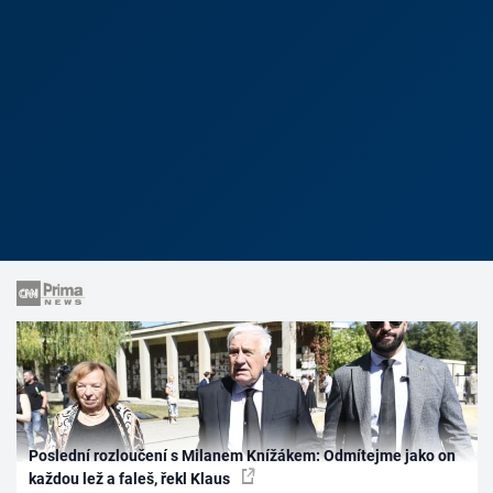
Poslední rozloučení s Milanem Knížákem: Odmítejme jako on
každou lež a faleš, řekl Klaus