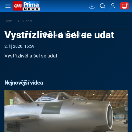
Domů
Videa
Vystřízlivěl a šel se udat
Failed to fetch
2. říj 2020, 16:59
Vystřízlivěl a šel se udat
Nejnovější videa