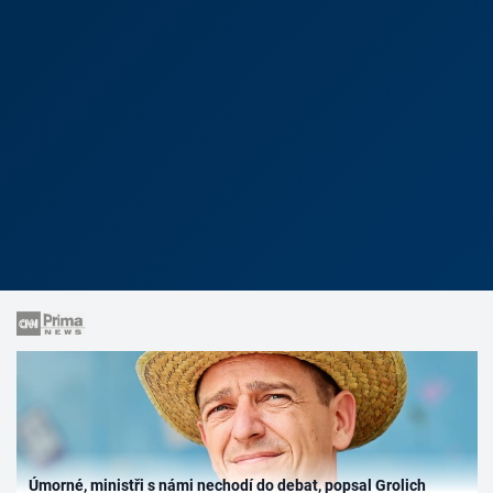
Úmorné, ministři s námi nechodí do debat, popsal Grolich