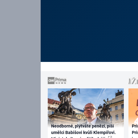
Neodborné, plýtváte penězi, píší
Pri
umělci Babišovi kvůli Klempířovi.
Pri