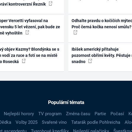
práví kontroverzní Řezník
per Vercetti vyfasoval na
Odhalte pravdu o kočičích mýtec
vensku 5 let vězení, pak bude ze
Proč černá kočka nenosí smůlu?
mě vyhoštěn
vý objev Kazmy? Blondýnka se s
Ibišek americký přitahuje
 vodí za ruce a fotí se na místě
pozornost obřími květy. Pěstuje 
ko Rosecká
snadno
Populární témata
Nejlepší horory
TV program
Změna času
Partie
Počasí
K
Dědka
Volby 2025
Svařené víno
Tatarák podle Pohlreicha
Alo
t ascendentu
Tvarohové knedlíky
Nejlepší palačinky
Švestkov