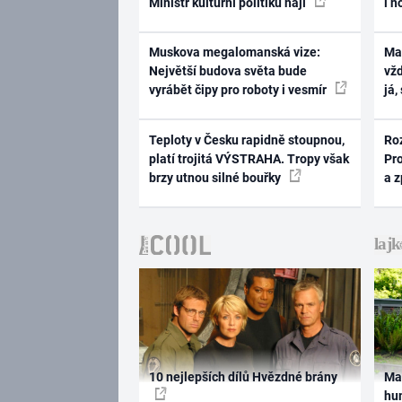
Ministr kulturní politiku hájí
i n
Muskova megalomanská vize:
Ma
Největší budova světa bude
vž
vyrábět čipy pro roboty i vesmír
já,
Teploty v Česku rapidně stoupnou,
Ro
platí trojitá VÝSTRAHA. Tropy však
Pr
brzy utnou silné bouřky
a 
10 nejlepších dílů Hvězdné brány
Ma
hum