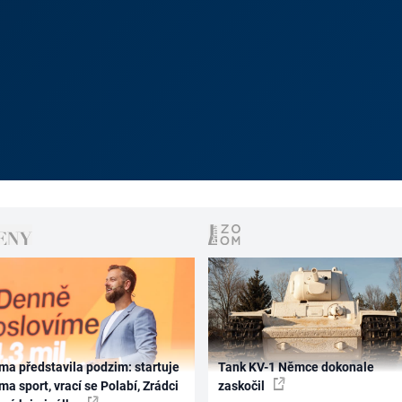
ma představila podzim: startuje
Tank KV-1 Němce dokonale
ma sport, vrací se Polabí, Zrádci
zaskočil