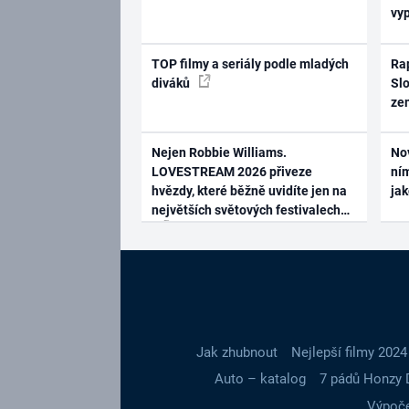
vy
TOP filmy a seriály podle mladých
Rap
diváků
Slo
ze
Nejen Robbie Williams.
No
LOVESTREAM 2026 přiveze
ním
hvězdy, které běžně uvidíte jen na
ja
největších světových festivalech
Jak zhubnout
Nejlepší filmy 2024
Auto – katalog
7 pádů Honzy 
Výpoče