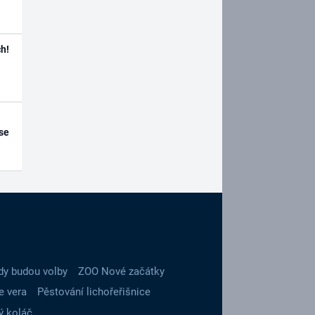
h!
se
dy budou volby
ZOO Nové začátky
e vera
Pěstování lichořeřišnice
ý koláč