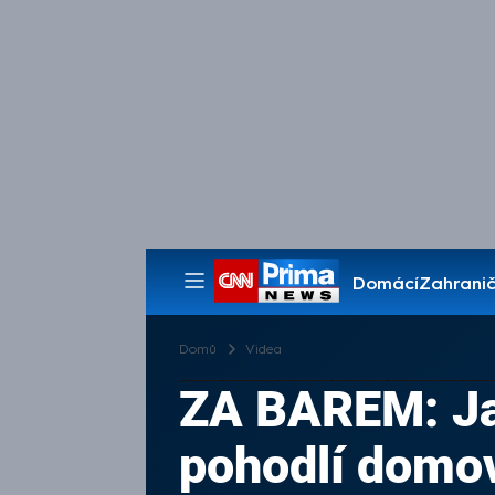
Domácí
Zahranič
Pořady
Domů
Videa
ZA BAREM: Jak
pohodlí domo