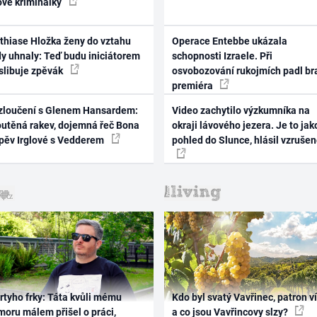
ové kriminálky
thiase Hložka ženy do vztahu
Operace Entebbe ukázala
dy uhnaly: Teď budu iniciátorem
schopnosti Izraele. Při
 slibuje zpěvák
osvobozování rukojmích padl br
premiéra
zloučení s Glenem Hansardem:
Video zachytilo výzkumníka na
outěná rakev, dojemná řeč Bona
okraji lávového jezera. Je to jak
zpěv Irglové s Vedderem
pohled do Slunce, hlásil vzruše
rtyho frky: Táta kvůli mému
Kdo byl svatý Vavřinec, patron v
oru málem přišel o práci,
a co jsou Vavřincovy slzy?