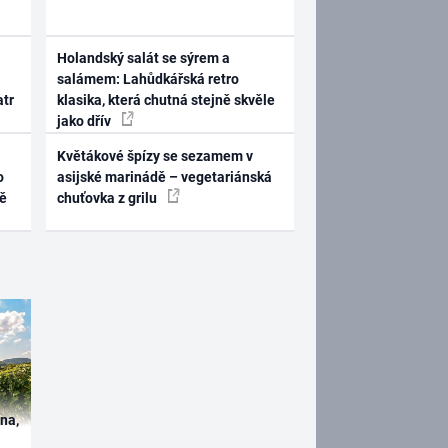
Holandský salát se sýrem a
salámem: Lahůdkářská retro
atr
klasika, která chutná stejně skvěle
jako dřív
Květákové špízy se sezamem v
o
asijské marinádě – vegetariánská
ně
chuťovka z grilu
ína,