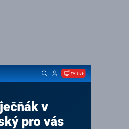
TV živě
ječňák v
ký pro vás