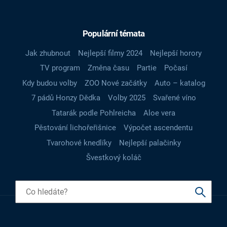
Populární témata
Jak zhubnout
Nejlepší filmy 2024
Nejlepší horory
TV program
Změna času
Partie
Počasí
Kdy budou volby
ZOO Nové začátky
Auto – katalog
7 pádů Honzy Dědka
Volby 2025
Svařené víno
Tatarák podle Pohlreicha
Aloe vera
Pěstování lichořeřišnice
Výpočet ascendentu
Tvarohové knedlíky
Nejlepší palačinky
Švestkový koláč