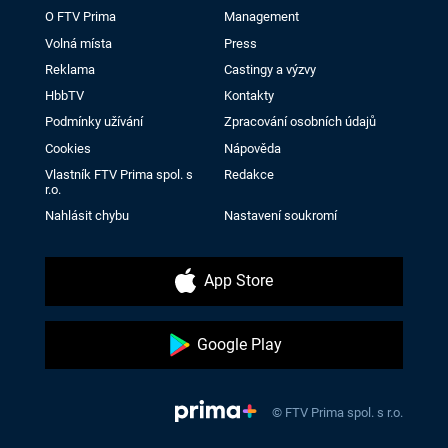
O FTV Prima
Management
Volná místa
Press
Reklama
Castingy a výzvy
HbbTV
Kontakty
Podmínky užívání
Zpracování osobních údajů
Cookies
Nápověda
Vlastník FTV Prima spol. s
Redakce
r.o.
Nahlásit chybu
Nastavení soukromí
App Store
Google Play
© FTV Prima spol. s r.o.