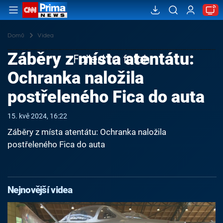
Domů
Videa
Záběry z místa atentátu:
Failed to fetch
Ochranka naložila
postřeleného Fica do auta
15. kvě 2024, 16:22
Záběry z místa atentátu: Ochranka naložila
postřeleného Fica do auta
Nejnovější videa