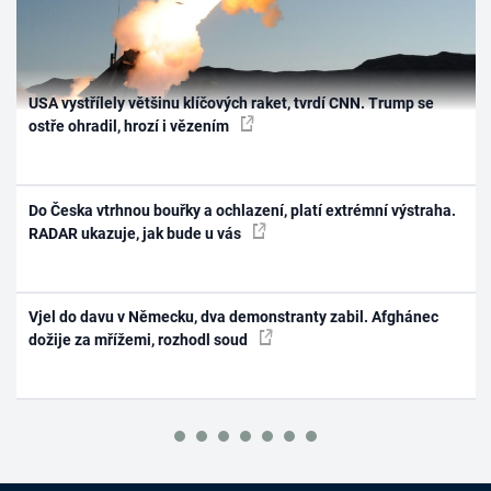
USA vystřílely většinu klíčových raket, tvrdí CNN. Trump se
ostře ohradil, hrozí i vězením
Do Česka vtrhnou bouřky a ochlazení, platí extrémní výstraha.
RADAR ukazuje, jak bude u vás
Vjel do davu v Německu, dva demonstranty zabil. Afghánec
dožije za mřížemi, rozhodl soud