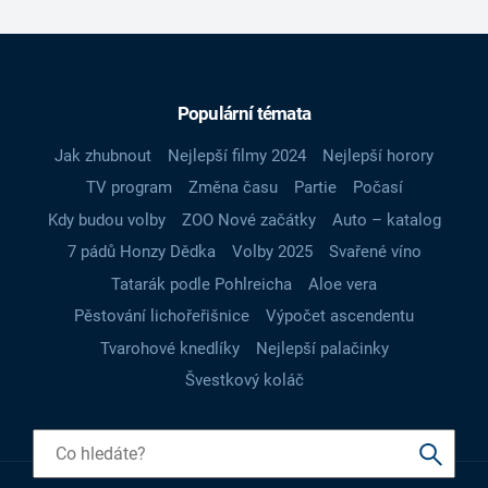
Populární témata
Jak zhubnout
Nejlepší filmy 2024
Nejlepší horory
TV program
Změna času
Partie
Počasí
Kdy budou volby
ZOO Nové začátky
Auto – katalog
7 pádů Honzy Dědka
Volby 2025
Svařené víno
Tatarák podle Pohlreicha
Aloe vera
Pěstování lichořeřišnice
Výpočet ascendentu
Tvarohové knedlíky
Nejlepší palačinky
Švestkový koláč