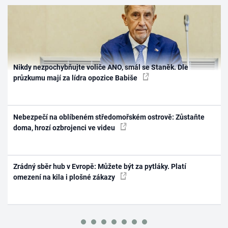
Nikdy nezpochybňujte voliče ANO, smál se Staněk. Dle
průzkumu mají za lídra opozice Babiše
Nebezpečí na oblíbeném středomořském ostrově: Zůstaňte
doma, hrozí ozbrojenci ve videu
Zrádný sběr hub v Evropě: Můžete být za pytláky. Platí
omezení na kila i plošné zákazy