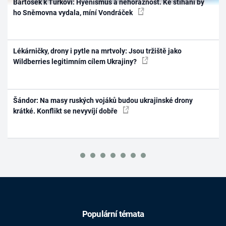
Bartošek k Turkovi: Hyenismus a nehoráznost. Ke stíhání by
ho Sněmovna vydala, míní Vondráček
Lékárničky, drony i pytle na mrtvoly: Jsou tržiště jako
Wildberries legitimním cílem Ukrajiny?
Šándor: Na masy ruských vojáků budou ukrajinské drony
krátké. Konflikt se nevyvíjí dobře
Populární témata