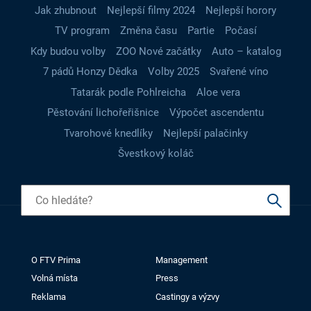
Jak zhubnout
Nejlepší filmy 2024
Nejlepší horory
TV program
Změna času
Partie
Počasí
Kdy budou volby
ZOO Nové začátky
Auto – katalog
7 pádů Honzy Dědka
Volby 2025
Svařené víno
Tatarák podle Pohlreicha
Aloe vera
Pěstování lichořeřišnice
Výpočet ascendentu
Tvarohové knedlíky
Nejlepší palačinky
Švestkový koláč
O FTV Prima
Management
Volná místa
Press
Reklama
Castingy a výzvy