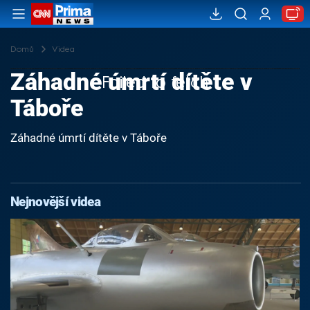
Domů
Videa
Záhadné úmrtí dítěte v
Failed to fetch
Táboře
Záhadné úmrtí dítěte v Táboře
Nejnovější videa