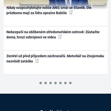
Nikdy nezpochybňujte voliče ANO, smál se Staněk. Dle
průzkumu mají za lídra opozice Babiše
Nebezpečí na oblíbeném středomořském ostrově: Zůstaňte
doma, hrozí ozbrojenci ve videu
Zemřel už před příjezdem záchranářů. Motorkář na Znojemsku
nezvládl zatáčku