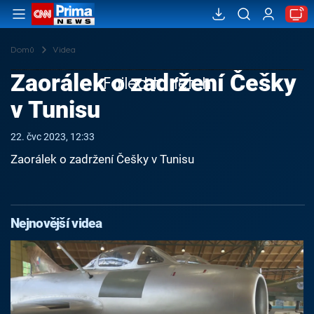
Domů
Videa
Zaorálek o zadržení Češky
Failed to fetch
v Tunisu
22. čvc 2023, 12:33
Zaorálek o zadržení Češky v Tunisu
Nejnovější videa