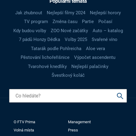
Populární témata
Jak zhubnout
Nejlepší filmy 2024
Nejlepší horory
TV program
Změna času
Partie
Počasí
Kdy budou volby
ZOO Nové začátky
Auto – katalog
7 pádů Honzy Dědka
Volby 2025
Svařené víno
Tatarák podle Pohlreicha
Aloe vera
Pěstování lichořeřišnice
Výpočet ascendentu
Tvarohové knedlíky
Nejlepší palačinky
Švestkový koláč
O FTV Prima
Management
Volná místa
Press