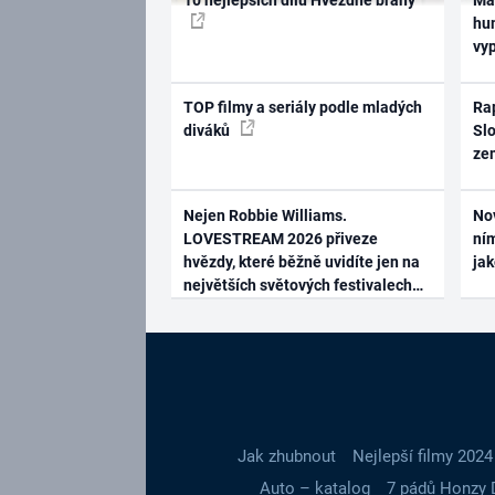
hum
vy
TOP filmy a seriály podle mladých
Rap
diváků
Slo
ze
Nejen Robbie Williams.
No
LOVESTREAM 2026 přiveze
ním
hvězdy, které běžně uvidíte jen na
ja
největších světových festivalech
Jak zhubnout
Nejlepší filmy 2024
Auto – katalog
7 pádů Honzy 