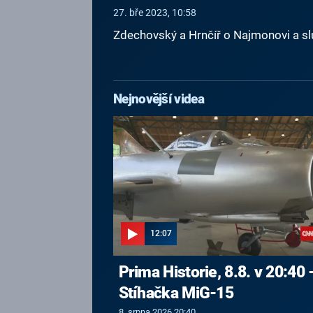
27. bře 2023, 10:58
Zdechovský a Hrnčíř o Najmonovi a s
Nejnovější videa
12:07
Prima Historie, 8.8. v 20:40 
Stíhačka MiG-15
8. srpna 2026 20:40