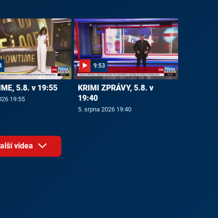
4
9:53
E, 5.8. v 19:55
KRIMI ZPRÁVY, 5.8. v
19:40
026 19:55
5. srpna 2026 19:40
alší videa