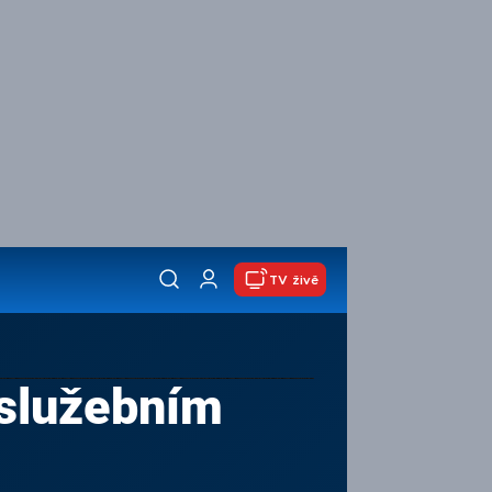
TV živě
 služebním