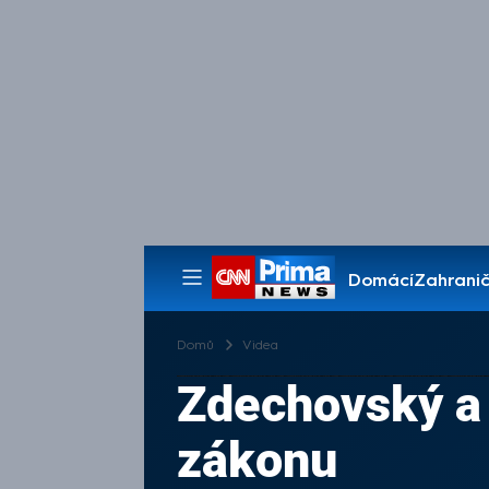
Domácí
Zahranič
Pořady
Domů
Videa
Zdechovský a 
zákonu