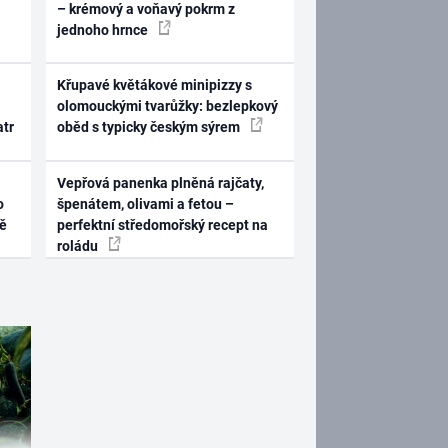
– krémový a voňavý pokrm z
jednoho hrnce
Křupavé květákové minipizzy s
olomouckými tvarůžky: bezlepkový
atr
oběd s typicky českým sýrem
Vepřová panenka plněná rajčaty,
o
špenátem, olivami a fetou –
ně
perfektní středomořský recept na
roládu