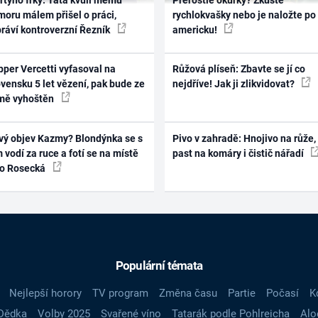
oru málem přišel o práci,
rychlokvašky nebo je naložte po
práví kontroverzní Řezník
americku!
per Vercetti vyfasoval na
Růžová plíseň: Zbavte se jí co
vensku 5 let vězení, pak bude ze
nejdříve! Jak ji zlikvidovat?
mě vyhoštěn
vý objev Kazmy? Blondýnka se s
Pivo v zahradě: Hnojivo na růže,
 vodí za ruce a fotí se na místě
past na komáry i čistič nářadí
ko Rosecká
Populární témata
Nejlepší horory
TV program
Změna času
Partie
Počasí
K
Dědka
Volby 2025
Svařené víno
Tatarák podle Pohlreicha
Alo