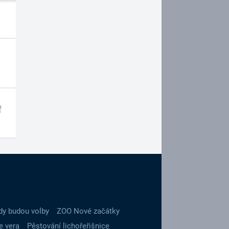
dy budou volby
ZOO Nové začátky
e vera
Pěstování lichořeřišnice