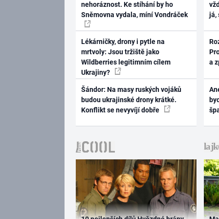
nehoráznost. Ke stíhání by ho
vž
Sněmovna vydala, míní Vondráček
já,
Lékárničky, drony i pytle na
Ro
mrtvoly: Jsou tržiště jako
Pr
Wildberries legitimním cílem
a 
Ukrajiny?
Šándor: Na masy ruských vojáků
Ane
budou ukrajinské drony krátké.
byd
Konflikt se nevyvíjí dobře
šp
10 nejlepších dílů Hvězdné brány
Ma