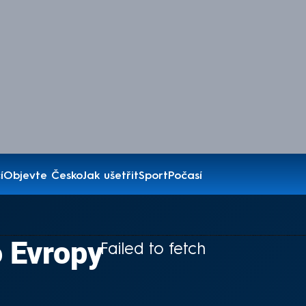
í
Objevte Česko
Jak ušetřit
Sport
Počasí
o Evropy
Failed to fetch