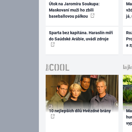
Útok na Jaromíra Soukupa:
Ma
Maskovaní muži ho zbili
vž
baseballovou pálkou
já,
Sparta bez kapitána. Haraslín míří
Ro
do Saúdské Arábie, uvádí zdroje
Pr
a 
10 nejlepších dílů Hvězdné brány
Ma
hum
vy