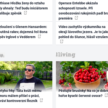
thiase Hložka ženy do vztahu
Operace Entebbe ukázala
dy uhnaly: Teď budu iniciátorem
schopnosti Izraele. Při
 slibuje zpěvák
osvobozování rukojmích padl br
premiéra
zloučení s Glenem Hansardem:
Video zachytilo výzkumníka na
outěná rakev, dojemná řeč Bona
okraji lávového jezera. Je to jak
zpěv Irglové s Vedderem
pohled do Slunce, hlásil vzruše
rtyho frky: Táta kvůli mému
Pěstujte brusinky! Na co je dobr
oru málem přišel o práci,
hořce kyselé červené ovoce?
práví kontroverzní Řezník