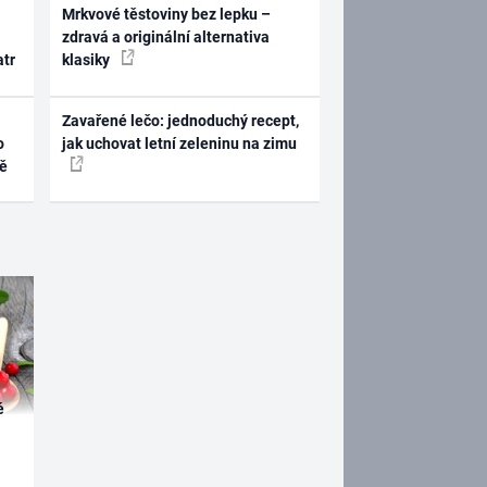
Mrkvové těstoviny bez lepku –
zdravá a originální alternativa
atr
klasiky
Zavařené lečo: jednoduchý recept,
o
jak uchovat letní zeleninu na zimu
ně
é