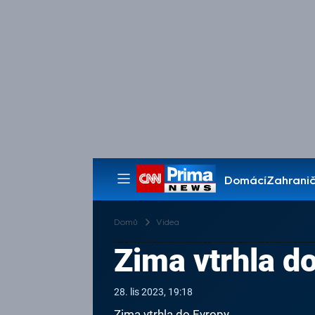
Domácí
Zahranič
Pořady
Domů
Videa
Zima vtrhla d
28. lis 2023, 19:18
Zima vtrhla do Evropy