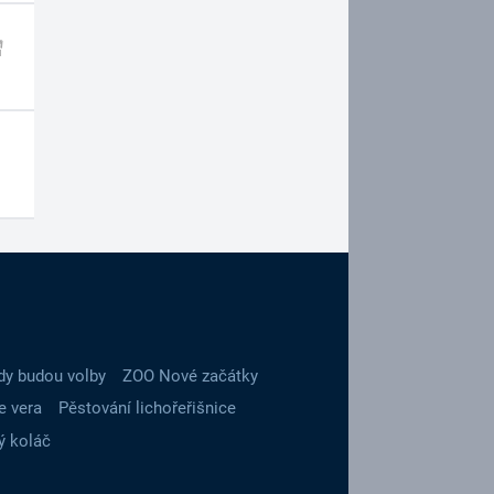
dy budou volby
ZOO Nové začátky
e vera
Pěstování lichořeřišnice
ý koláč