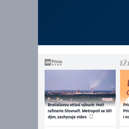
Bratislavou otřásl výbuch: Hoří
Pri
rafinerie Slovnaft. Metropolí se šíří
Pri
dým, zachycuje video
i n