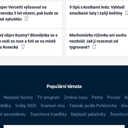
per Vercetti vyfasoval na
9 tipů s kostkami ledu: Vyhladí
vensku 5 let vězení, pak bude ze
zmačkané šaty i zalijí květiny
mě vyhoštěn
vý objev Kazmy? Blondýnka se s
Muchomůrku růžovku ani sucho
 vodí za ruce a fotí se na místě
nezdolá! Jak ji rozeznat od
ko Rosecká
tygrované?
Populární témata
Nejlepší horory
TV program
Změna času
Partie
Počasí
K
Dědka
Volby 2025
Svařené víno
Tatarák podle Pohlreicha
Alo
t ascendentu
Tvarohové knedlíky
Nejlepší palačinky
Švestkov