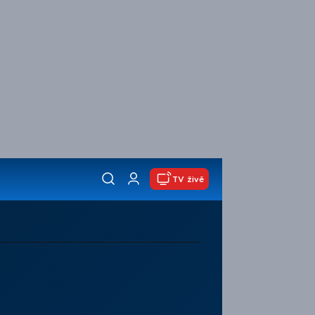
TV živě