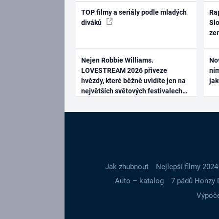
TOP filmy a seriály podle mladých
Rap
diváků
Slo
ze
Nejen Robbie Williams.
No
LOVESTREAM 2026 přiveze
ním
hvězdy, které běžně uvidíte jen na
ja
největších světových festivalech
Jak zhubnout
Nejlepší filmy 2024
Auto – katalog
7 pádů Honzy 
Výpoče