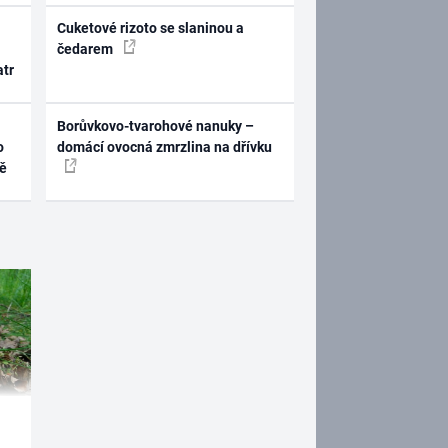
Cuketové rizoto se slaninou a
čedarem
atr
Borůvkovo-tvarohové nanuky –
o
domácí ovocná zmrzlina na dřívku
ně