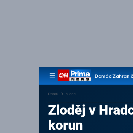
Domácí
Zahranič
Pořady
Domů
Videa
Zloděj v Hradc
korun