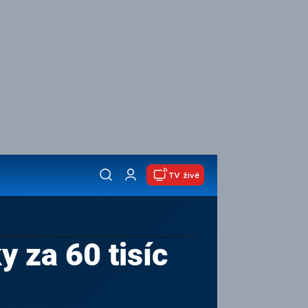
TV živě
y za 60 tisíc