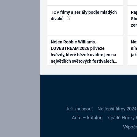
TOP filmy a seriály podle mladých
Rap
diváků
Slo
ze
Nejen Robbie Williams.
No
LOVESTREAM 2026 přiveze
ním
hvězdy, které běžně uvidíte jen na
ja
největších světových festivalech
Jak zhubnout
Nejlepší filmy 2024
Auto – katalog
7 pádů Honzy 
Výpoče