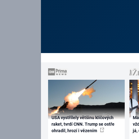
USA vystřílely většinu klíčových
Ma
raket, tvrdí CNN. Trump se ostře
vž
ohradil, hrozí i vězením
já,