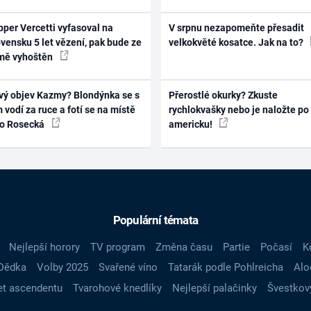
per Vercetti vyfasoval na
V srpnu nezapomeňte přesadit
vensku 5 let vězení, pak bude ze
velkokvěté kosatce. Jak na to?
mě vyhoštěn
vý objev Kazmy? Blondýnka se s
Přerostlé okurky? Zkuste
 vodí za ruce a fotí se na místě
rychlokvašky nebo je naložte po
ko Rosecká
americku!
Populární témata
Nejlepší horory
TV program
Změna času
Partie
Počasí
K
Dědka
Volby 2025
Svařené víno
Tatarák podle Pohlreicha
Alo
t ascendentu
Tvarohové knedlíky
Nejlepší palačinky
Švestkov