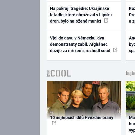
Na pokraji tragédie: Ukrajinské
Ro
letadlo, které ohrožoval v Lipsku
Pr
dron, bylo naložené municí
a 
Vjel do davu v Německu, dva
Ane
demonstranty zabil. Afghánec
byd
dožije za mřížemi, rozhodl soud
šp
10 nejlepších dílů Hvězdné brány
Ma
hum
vy