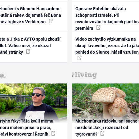
zloučení s Glenem Hansardem:
Operace Entebbe ukázala
outěná rakev, dojemná řeč Bona
schopnosti Izraele. Při
zpěv Irglové s Vedderem
osvobozování rukojmích padl br
premiéra
ta a Jirka z AYTO spolu zkouší
Video zachytilo výzkumníka na
let. Válise mrzí, že ukázal
okraji lávového jezera. Je to jak
atné stránky
pohled do Slunce, hlásil vzruše
rtyho frky: Táta kvůli mému
Muchomůrku růžovku ani sucho
oru málem přišel o práci,
nezdolá! Jak ji rozeznat od
práví kontroverzní Řezník
tygrované?