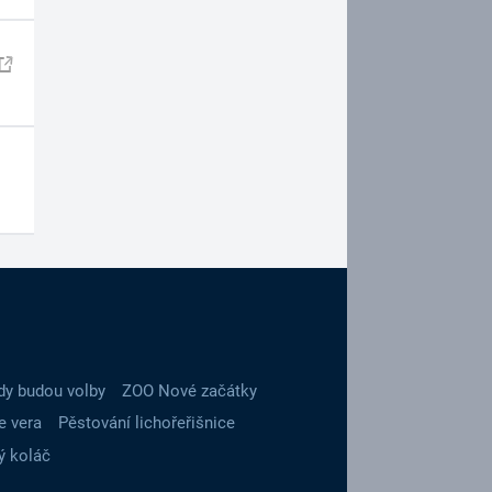
dy budou volby
ZOO Nové začátky
e vera
Pěstování lichořeřišnice
ý koláč