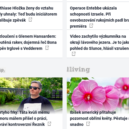
thiase Hložka ženy do vztahu
Operace Entebbe ukázala
dy uhnaly: Teď budu iniciátorem
schopnosti Izraele. Při
 slibuje zpěvák
osvobozování rukojmích padl br
premiéra
zloučení s Glenem Hansardem:
Video zachytilo výzkumníka na
outěná rakev, dojemná řeč Bona
okraji lávového jezera. Je to jak
zpěv Irglové s Vedderem
pohled do Slunce, hlásil vzruše
rtyho frky: Táta kvůli mému
Ibišek americký přitahuje
oru málem přišel o práci,
pozornost obřími květy. Pěstuje 
práví kontroverzní Řezník
snadno