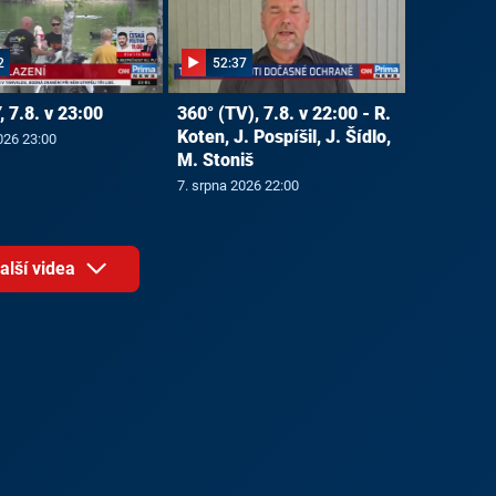
2
52:37
 7.8. v 23:00
360° (TV), 7.8. v 22:00 - R.
Koten, J. Pospíšil, J. Šídlo,
026 23:00
M. Stoniš
7. srpna 2026 22:00
alší videa