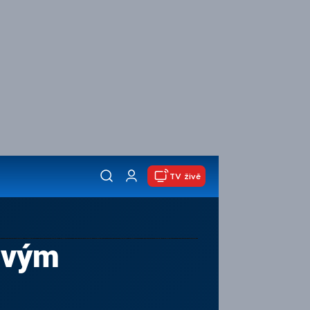
TV živě
ovým