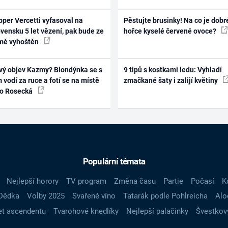
per Vercetti vyfasoval na
Pěstujte brusinky! Na co je dobr
vensku 5 let vězení, pak bude ze
hořce kyselé červené ovoce?
mě vyhoštěn
vý objev Kazmy? Blondýnka se s
9 tipů s kostkami ledu: Vyhladí
 vodí za ruce a fotí se na místě
zmačkané šaty i zalijí květiny
ko Rosecká
Populární témata
Nejlepší horory
TV program
Změna času
Partie
Počasí
K
Dědka
Volby 2025
Svařené víno
Tatarák podle Pohlreicha
Alo
t ascendentu
Tvarohové knedlíky
Nejlepší palačinky
Švestkov