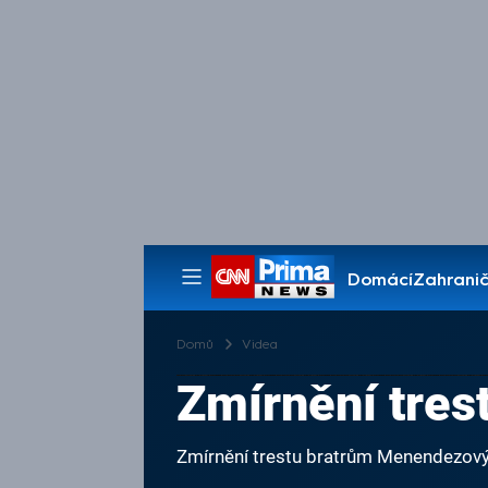
Domácí
Zahranič
Pořady
Domů
Videa
Zmírnění tre
Zmírnění trestu bratrům Menendezo