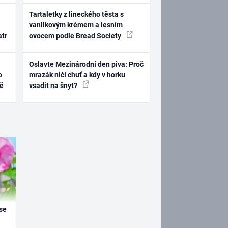
Tartaletky z lineckého těsta s
vanilkovým krémem a lesním
atr
ovocem podle Bread Society
Oslavte Mezinárodní den piva: Proč
o
mrazák ničí chuť a kdy v horku
ně
vsadit na šnyt?
se