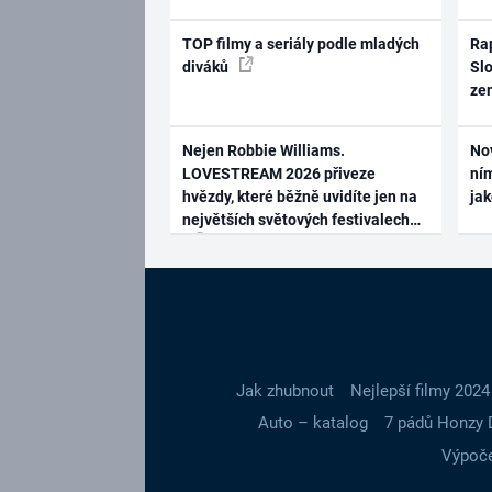
TOP filmy a seriály podle mladých
Rap
diváků
Slo
ze
Nejen Robbie Williams.
No
LOVESTREAM 2026 přiveze
ním
hvězdy, které běžně uvidíte jen na
ja
největších světových festivalech
Jak zhubnout
Nejlepší filmy 2024
Auto – katalog
7 pádů Honzy 
Výpoče