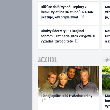
Blíží se další výheň: Teploty v
Ma
Česku vyletí na 36 stupňů. RADAR
vž
ukazuje, kdy přijde zvrat
já,
Ohnivý úder v týlu: Ukrajinci
Ro
ochromili rafinérie, útok v Kyjevě si
Pr
vyžádal i život dítěte
a 
10 nejlepších dílů Hvězdné brány
Ma
hum
vy