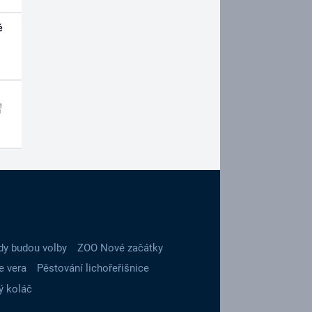
é
dy budou volby
ZOO Nové začátky
e vera
Pěstování lichořeřišnice
ý koláč