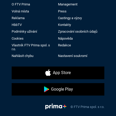
O FTV Prima
Management
Volná místa
Press
Reklama
Castingy a výzvy
HbbTV
Kontakty
Podmínky užívání
Zpracování osobních údajů
Cookies
Nápověda
Vlastník FTV Prima spol. s
Redakce
r.o.
Nahlásit chybu
Nastavení soukromí
App Store
Google Play
© FTV Prima spol. s r.o.