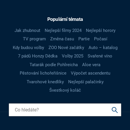
Populární témata
Jak zhubnout
Nejlepší filmy 2024
Nejlepší horory
TV program
Změna času
Partie
Počasí
Kdy budou volby
ZOO Nové začátky
Auto – katalog
7 pádů Honzy Dědka
Volby 2025
Svařené víno
Tatarák podle Pohlreicha
Aloe vera
Pěstování lichořeřišnice
Výpočet ascendentu
Tvarohové knedlíky
Nejlepší palačinky
Švestkový koláč