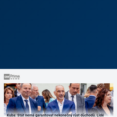
Kuba: Stát nemá garantovat nekonečný růst důchodů. Lidé