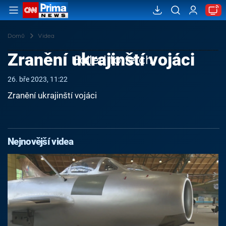
Domů
Videa
Zranění ukrajinští vojáci
Failed to fetch
26. bře 2023, 11:22
Zranění ukrajinští vojáci
Nejnovější videa