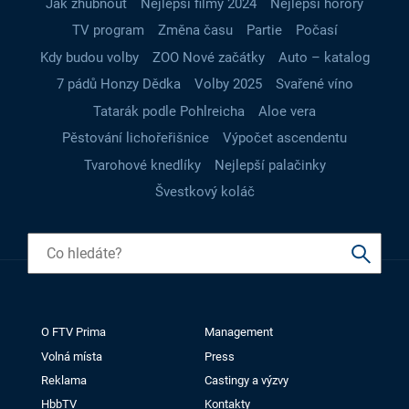
Jak zhubnout
Nejlepší filmy 2024
Nejlepší horory
TV program
Změna času
Partie
Počasí
Kdy budou volby
ZOO Nové začátky
Auto – katalog
7 pádů Honzy Dědka
Volby 2025
Svařené víno
Tatarák podle Pohlreicha
Aloe vera
Pěstování lichořeřišnice
Výpočet ascendentu
Tvarohové knedlíky
Nejlepší palačinky
Švestkový koláč
O FTV Prima
Management
Volná místa
Press
Reklama
Castingy a výzvy
HbbTV
Kontakty