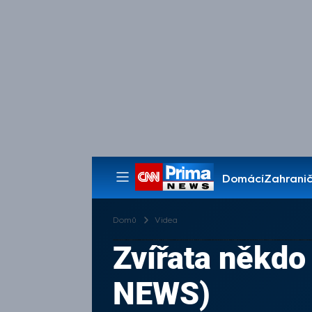
Domácí
Zahranič
Pořady
Domů
Videa
Zvířata někdo
NEWS)