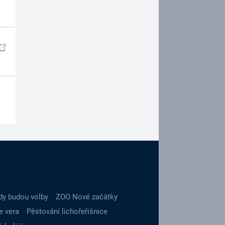
dy budou volby
ZOO Nové začátky
e vera
Pěstování lichořeřišnice