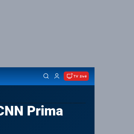
TV živě
: CNN Prima