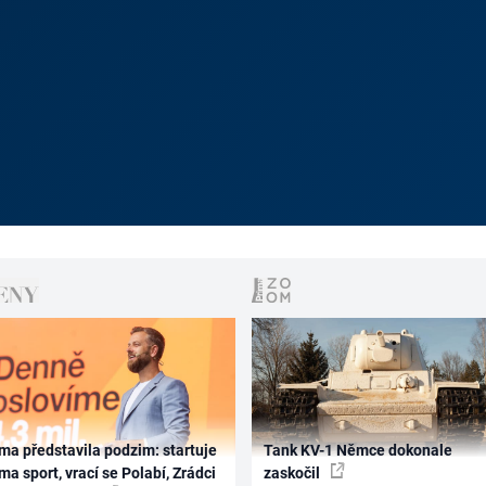
ma představila podzim: startuje
Tank KV-1 Němce dokonale
ma sport, vrací se Polabí, Zrádci
zaskočil