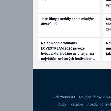
vy
TOP filmy a seriály podle mladých
Rap
diváků
Slo
ze
Nejen Robbie Williams.
No
LOVESTREAM 2026 přiveze
ním
hvězdy, které běžně uvidíte jen na
ja
největších světových festivalech
Jak zhubnout
Nejlepší filmy 2024
Auto – katalog
7 pádů Honzy 