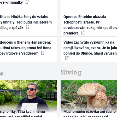
ové kriminálky
thiase Hložka ženy do vztahu
Operace Entebbe ukázala
dy uhnaly: Teď budu iniciátorem
schopnosti Izraele. Při
 slibuje zpěvák
osvobozování rukojmích padl br
premiéra
zloučení s Glenem Hansardem:
Video zachytilo výzkumníka na
outěná rakev, dojemná řeč Bona
okraji lávového jezera. Je to jak
zpěv Irglové s Vedderem
pohled do Slunce, hlásil vzruše
rtyho frky: Táta kvůli mému
Muchomůrku růžovku ani sucho
oru málem přišel o práci,
nezdolá! Jak ji rozeznat od