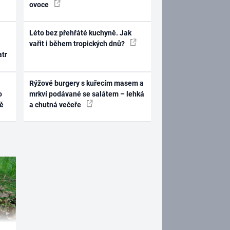
ovoce
Léto bez přehřáté kuchyně. Jak
vařit i během tropických dnů?
atr
Rýžové burgery s kuřecím masem a
o
mrkví podávané se salátem – lehká
ně
a chutná večeře