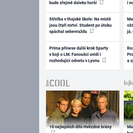
bude zřejmě daleko horší
i n
Střelba v thajské škole: Na místě
Ma
jsou čtyři mrtví. Student po útoku
vž
spáchal sebevraždu
já,
Prima přinese další krok Sparty
Ro
v boji o LM. Fanoušci uvidí i
Pr
rozhodující odvetu v Lyonu
a 
10 nejlepších dílů Hvězdné brány
Ma
hum