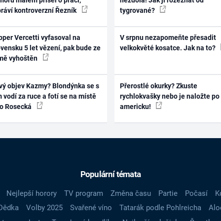
práví kontroverzní Řezník
tygrované?
per Vercetti vyfasoval na
V srpnu nezapomeňte přesadit
vensku 5 let vězení, pak bude ze
velkokvěté kosatce. Jak na to?
mě vyhoštěn
vý objev Kazmy? Blondýnka se s
Přerostlé okurky? Zkuste
 vodí za ruce a fotí se na místě
rychlokvašky nebo je naložte po
ko Rosecká
americku!
Populární témata
Nejlepší horory
TV program
Změna času
Partie
Počasí
K
Dědka
Volby 2025
Svařené víno
Tatarák podle Pohlreicha
Alo