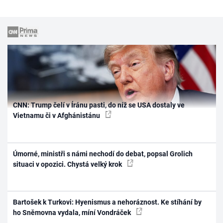
CNN: Trump čelí v Íránu pasti, do níž se USA dostaly ve
Vietnamu či v Afghánistánu
Úmorné, ministři s námi nechodí do debat, popsal Grolich
situaci v opozici. Chystá velký krok
Bartošek k Turkovi: Hyenismus a nehoráznost. Ke stíhání by
ho Sněmovna vydala, míní Vondráček