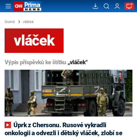
Domů
vláček
vláček
Výpis příspěvků ke štítku
„vláček“
Úprk z Chersonu. Rusové vykradli
onkologii a odvezli i dětský vláček, zlobí se