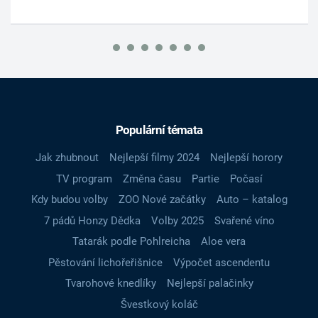
Populární témata
Jak zhubnout
Nejlepší filmy 2024
Nejlepší horory
TV program
Změna času
Partie
Počasí
Kdy budou volby
ZOO Nové začátky
Auto – katalog
7 pádů Honzy Dědka
Volby 2025
Svařené víno
Tatarák podle Pohlreicha
Aloe vera
Pěstování lichořeřišnice
Výpočet ascendentu
Tvarohové knedlíky
Nejlepší palačinky
Švestkový koláč