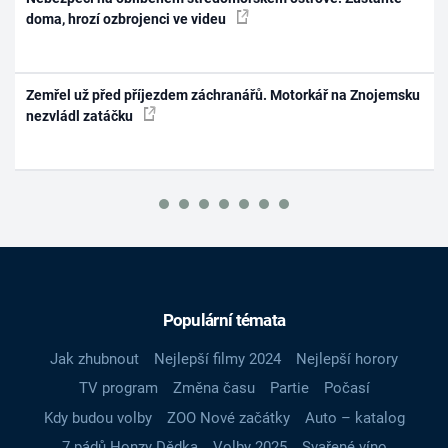
doma, hrozí ozbrojenci ve videu
Zemřel už před příjezdem záchranářů. Motorkář na Znojemsku
nezvládl zatáčku
Populární témata
Jak zhubnout
Nejlepší filmy 2024
Nejlepší horory
TV program
Změna času
Partie
Počasí
Kdy budou volby
ZOO Nové začátky
Auto – katalog
7 pádů Honzy Dědka
Volby 2025
Svařené víno