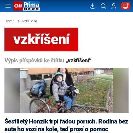
Domů
vzkříšení
vzkříšení
Výpis příspěvků ke štítku
„vzkříšení“
Šestiletý Honzík trpí řadou poruch. Rodina bez
auta ho vozí na kole, teď prosí o pomoc