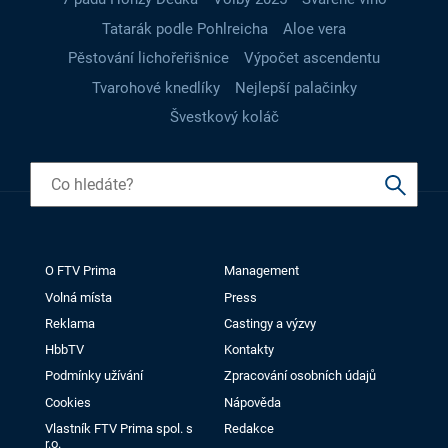
Tatarák podle Pohlreicha
Aloe vera
Pěstování lichořeřišnice
Výpočet ascendentu
Tvarohové knedlíky
Nejlepší palačinky
Švestkový koláč
O FTV Prima
Management
Volná místa
Press
Reklama
Castingy a výzvy
HbbTV
Kontakty
Podmínky užívání
Zpracování osobních údajů
Cookies
Nápověda
Vlastník FTV Prima spol. s
Redakce
r.o.