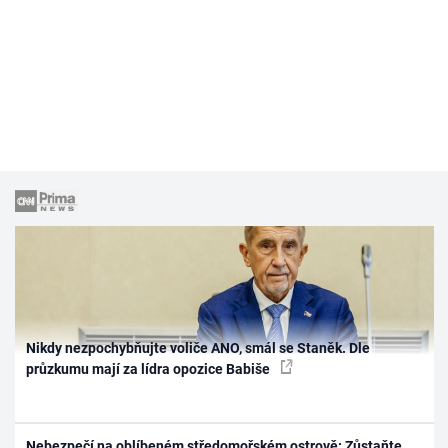
Nikdy nezpochybňujte voliče ANO, smál se Staněk. Dle
průzkumu mají za lídra opozice Babiše
Nebezpečí na oblíbeném středomořském ostrově: Zůstaňte