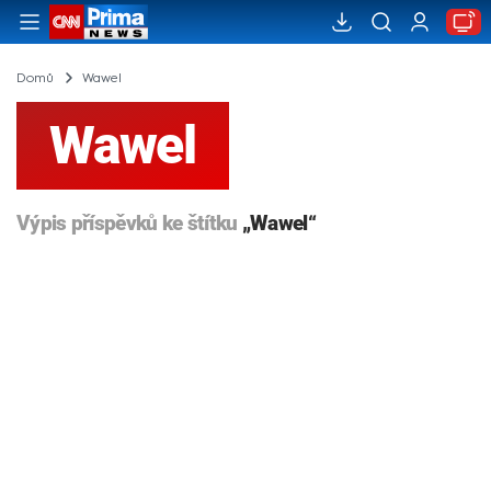
Domů
Wawel
Wawel
Výpis příspěvků ke štítku
„Wawel“