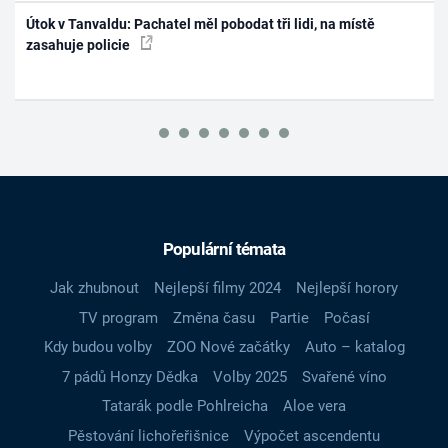
Útok v Tanvaldu: Pachatel měl pobodat tři lidi, na místě
zasahuje policie
Populární témata
Jak zhubnout
Nejlepší filmy 2024
Nejlepší horory
TV program
Změna času
Partie
Počasí
Kdy budou volby
ZOO Nové začátky
Auto – katalog
7 pádů Honzy Dědka
Volby 2025
Svařené víno
Tatarák podle Pohlreicha
Aloe vera
Pěstování lichořeřišnice
Výpočet ascendentu