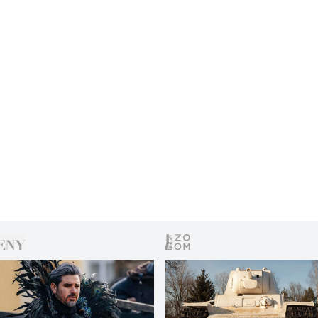
se stala Britka Vanessa Kirbyová.