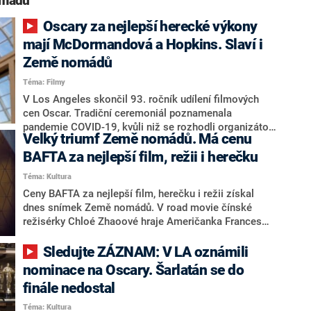
mádů“
Oscary za nejlepší herecké výkony
mají McDormandová a Hopkins. Slaví i
Země nomádů
Téma: Filmy
V Los Angeles skončil 93. ročník udílení filmových
cen Oscar. Tradiční ceremoniál poznamenala
pandemie COVID-19, kvůli niž se rozhodli organizátoři
Velký triumf Země nomádů. Má cenu
akci poprvé uspořádat na dvou místech naráz: tradičně
v hollywoodském divadle Dolby Theatre a rovněž na
BAFTA za nejlepší film, režii i herečku
losangeleském nádraží Union Station. Podle
Téma: Kultura
očekávání zvítězil film Země nomádů.
Ceny BAFTA za nejlepší film, herečku i režii získal
dnes snímek Země nomádů. V road movie čínské
režisérky Chloé Zhaoové hraje Američanka Frances
McDormandová šedesátnici, která cestuje napříč
Amerikou v dodávce. Cenu BAFTA za nejlepšího herce
Sledujte ZÁZNAM: V LA oznámili
má 83letý Anthony Hopkins, který ve filmu The Father
nominace na Oscary. Šarlatán se do
(Otec) ztvárnil starého muže zápasícího s demencí.
finále nedostal
Téma: Kultura