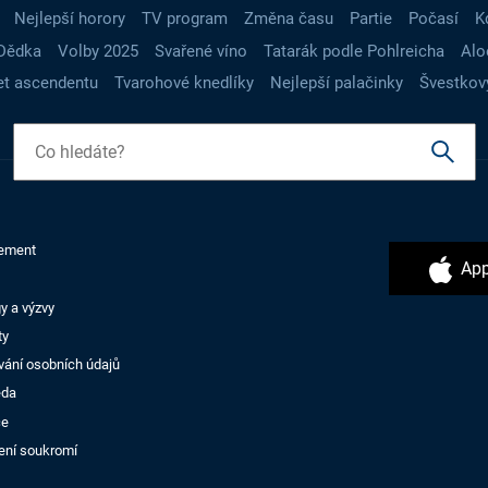
Nejlepší horory
TV program
Změna času
Partie
Počasí
K
Dědka
Volby 2025
Svařené víno
Tatarák podle Pohlreicha
Alo
t ascendentu
Tvarohové knedlíky
Nejlepší palačinky
Švestkov
ement
App
y a výzvy
ty
vání osobních údajů
ěda
ce
ení soukromí