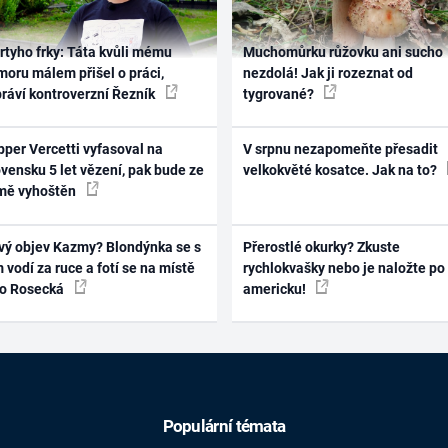
rtyho frky: Táta kvůli mému
Muchomůrku růžovku ani sucho
oru málem přišel o práci,
nezdolá! Jak ji rozeznat od
práví kontroverzní Řezník
tygrované?
per Vercetti vyfasoval na
V srpnu nezapomeňte přesadit
vensku 5 let vězení, pak bude ze
velkokvěté kosatce. Jak na to?
mě vyhoštěn
vý objev Kazmy? Blondýnka se s
Přerostlé okurky? Zkuste
 vodí za ruce a fotí se na místě
rychlokvašky nebo je naložte po
ko Rosecká
americku!
Populární témata