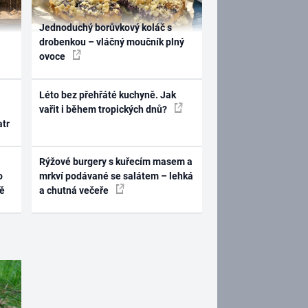
Jednoduchý borůvkový koláč s
drobenkou – vláčný moučník plný
ovoce
Léto bez přehřáté kuchyně. Jak
vařit i během tropických dnů?
atr
Rýžové burgery s kuřecím masem a
o
mrkví podávané se salátem – lehká
ně
a chutná večeře