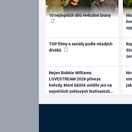
10 nejlepších dílů Hvězdné brány
Ma
hum
vy
TOP filmy a seriály podle mladých
Rap
diváků
Slo
ze
Nejen Robbie Williams.
No
LOVESTREAM 2026 přiveze
ním
hvězdy, které běžně uvidíte jen na
ja
největších světových festivalech