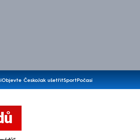
í
Objevte Česko
Jak ušetřit
Sport
Počasí
dů