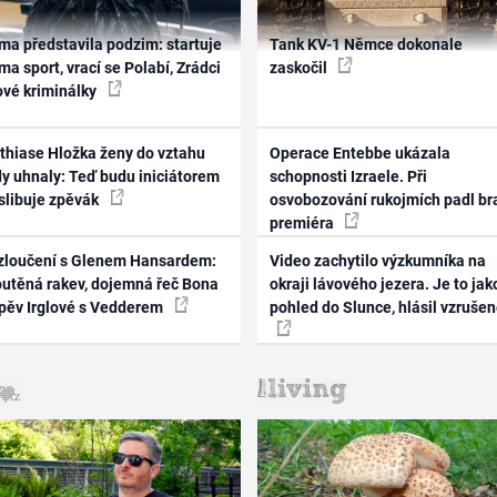
ma představila podzim: startuje
Tank KV-1 Němce dokonale
ma sport, vrací se Polabí, Zrádci
zaskočil
ové kriminálky
thiase Hložka ženy do vztahu
Operace Entebbe ukázala
dy uhnaly: Teď budu iniciátorem
schopnosti Izraele. Při
 slibuje zpěvák
osvobozování rukojmích padl br
premiéra
zloučení s Glenem Hansardem:
Video zachytilo výzkumníka na
outěná rakev, dojemná řeč Bona
okraji lávového jezera. Je to jak
zpěv Irglové s Vedderem
pohled do Slunce, hlásil vzruše