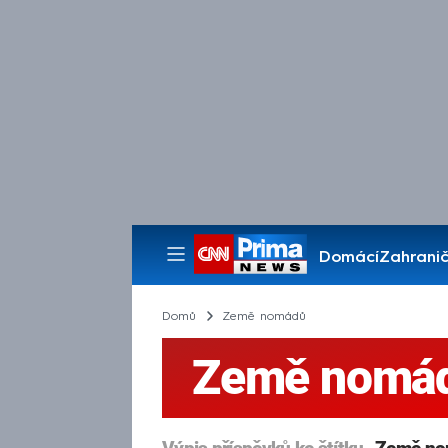
Domácí
Zahranič
Pořady
Domů
Země nomádů
Země nomá