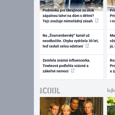
Podmínka pro Ukrajince za útok
Pri
zápalnou lahví na dům s dětmi?
Pri
Tejc zvažuje mimořádný zásah
i n
Na „Švarcenberský“ kanál už
Ma
neodbočíte. Chyba vydržela 30 let,
vž
teď ceduli celou odstraní
já,
Zemřela známá influencerka.
Ro
Towleová podlehla vzácné a
Pr
zákeřné nemoci
a 