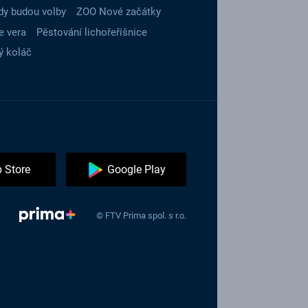
dy budou volby
ZOO Nové začátky
e vera
Pěstování lichořeřišnice
ý koláč
 Store
Google Play
© FTV Prima spol. s r.o.