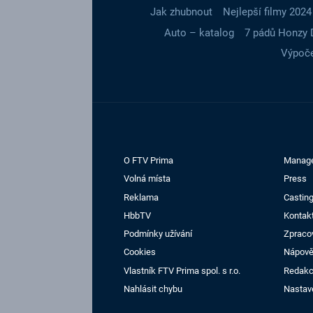
Jak zhubnout
Nejlepší filmy 2024
Auto – katalog
7 pádů Honzy 
Výpoče
O FTV Prima
Manag
Volná místa
Press
Reklama
Casting
HbbTV
Kontak
Podmínky užívání
Zpraco
Cookies
Nápov
Vlastník FTV Prima spol. s r.o.
Redak
Nahlásit chybu
Nastav