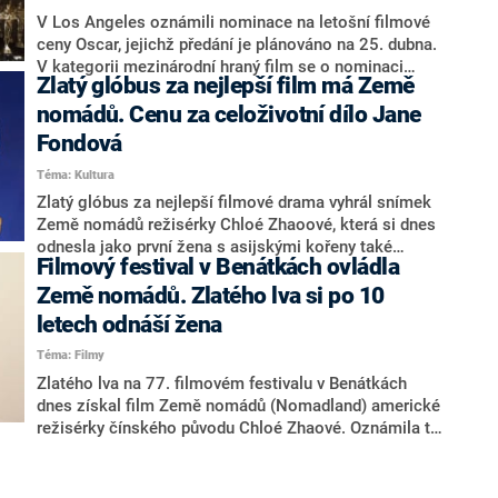
V Los Angeles oznámili nominace na letošní filmové
ceny Oscar, jejichž předání je plánováno na 25. dubna.
V kategorii mezinárodní hraný film se o nominaci
Zlatý glóbus za nejlepší film má Země
ucházel i český snímek Šarlatán režisérky Agnieszky
Hollandové, do nejužšího výběru se ale nedostal.
nomádů. Cenu za celoživotní dílo Jane
Záznam ceremoniálu sledujte přímo v tomto článku.
Fondová
Téma: Kultura
Zlatý glóbus za nejlepší filmové drama vyhrál snímek
Země nomádů režisérky Chloé Zhaoové, která si dnes
odnesla jako první žena s asijskými kořeny také
Filmový festival v Benátkách ovládla
ocenění za nejlepší režii. Road movie o šedesátnici,
která cestuje napříč Amerikou v bílé dodávce, porazilo
Země nomádů. Zlatého lva si po 10
favorizovaný snímek Mank režiséra Davida Finchera.
letech odnáší žena
Téma: Filmy
Zlatého lva na 77. filmovém festivalu v Benátkách
dnes získal film Země nomádů (Nomadland) americké
režisérky čínského původu Chloé Zhaové. Oznámila to
předsedkyně poroty australská herečka Cate
Blanchettová. Cenu za nejlepší mužský herecký výkon
dostal Ital Pierfrancesco Fabino a nejlepší herečkou