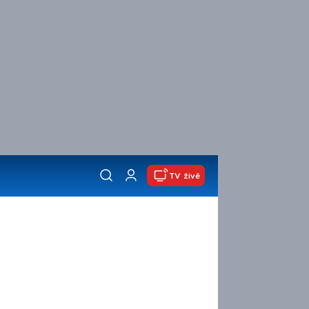
TV živě