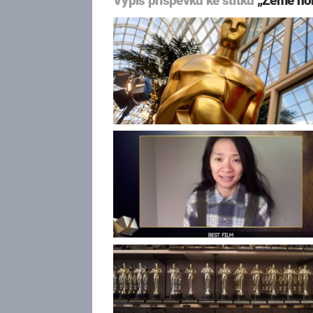
Výpis příspěvků ke štítku
„Země no