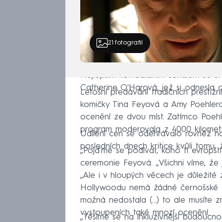
21
fotografií
Nejlepším komediálním seriálem se st
Catherine O'Harová, jež si odnesla oc
Letošní předávání tradičních presti
komičky Tina Feyová a Amy Poehlerová
ocenění ze dvou míst. Zatímco Poeh
program moderovala z 4000 kilometr
Udílení cen se odehrávalo rovněž na
posledních dnech kritice kvůli tomu, 
„Pojďme se podívat, koho ti evropští
ceremonie Feyová. „Všichni víme, že 
„Ale i v hloupých věcech je důležité
Hollywoodu nemá žádné černošské čl
možná nedostala (...) to ale musíte 
vystoupeních také mnozí ocenění.
„Těšíme se na inkluzivnější budoucnos