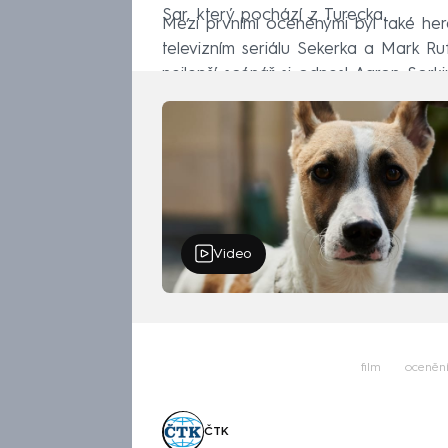
Sar, který pochází z Turecka.
Mezi prvními oceněnými byl také here
televizním seriálu Sekerka a Mark Ruff
nejlepší scénář si odnesl Aaron Sorkin
Video
film
oceněn
ČTK