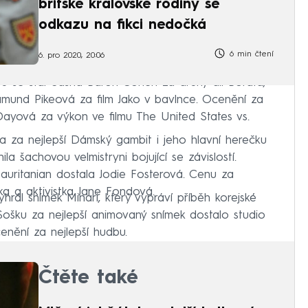
britské královské rodiny se
odkazu na fikci nedočká
6 min čtení
6. pro 2020, 20:06
u se stal Sasha Baron Cohen za druhý díl Borata,
samund Pikeová za film Jako v bavlnce. Ocenění za
Dayová za výkon ve filmu The United States vs.
a za nejlepší Dámský gambit i jeho hlavní herečku
a šachovou velmistryni bojující se závislostí.
Mauritanian dostala Jodie Fosterová. Cenu za
čka a aktivistka Jane Fondová.
vyhrál snímek Minari, který vypráví příběh korejské
Sošku za nejlepší animovaný snímek dostalo studio
enění za nejlepší hudbu.
Čtěte také