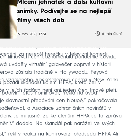
Mlčení jehňátek a další kultovní
snímky. Podívejte se na nejlepší
filmy všech dob
6 min čtení
19. čvn 2021, 17:31
al Schitt's Creek, v němž účinkovala mimo jiné
enění za nejlepší herečku v televizní komedii.
žních filmových cen poznamenala pandemie covidu,
 uváděly virtuální galavečer poprvé v historii
lerová zůstala tradičně v Hollywoodu, Feyová
ů vzdáleného Rockefellerova centra v New Yorku.
 pozadí skandálu kolem HFPA, která čelí v
že v jejích řadách není ani jeden člen tmavé pleti.
 podivíni letos nominovali,“ řekla na úvod
je slavnostní předávání cen hloupé,“ pokračovala.
 začleňovat, a Asociace zahraničních novinářů v
eny. Je mi jasné, že ke členům HFPA se ta zpráva
změnit,“ dodala. Na skandál pak naráželi ve svých
t,“ řekl v reakci na kontroverzi předseda HFPA Ali