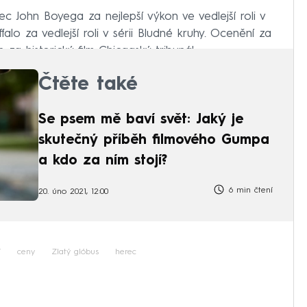
c John Boyega za nejlepší výkon ve vedlejší roli v
alo za vedlejší roli v sérii Bludné kruhy. Ocenění za
 za historický film Chicagský tribunál.
Čtěte také
Se psem mě baví svět: Jaký je
skutečný příběh filmového Gumpa
a kdo za ním stojí?
6 min čtení
20. úno 2021, 12:00
í
ceny
Zlatý glóbus
herec