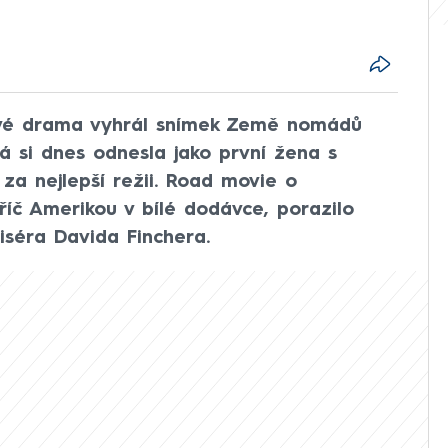
mové drama vyhrál snímek Země nomádů
á si dnes odnesla jako první žena s
 za nejlepší režii. Road movie o
příč Amerikou v bílé dodávce, porazilo
iséra Davida Finchera.