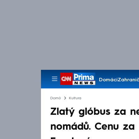
Domácí
Zahranič
Pořady
Domů
Kultura
Zlatý glóbus za n
nomádů. Cenu za c