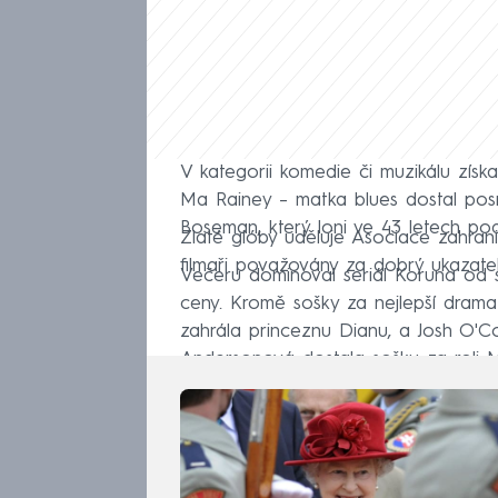
V kategorii komedie či muzikálu získal
Ma Rainey –⁠ matka blues dostal po
Boseman, který loni ve 43 letech pod
Zlaté glóby uděluje Asociace zahran
filmaři považovány za dobrý ukazatel
Večeru dominoval seriál Koruna od st
ceny. Kromě sošky za nejlepší drama 
zahrála princeznu Dianu, a Josh O'Co
Andersonová dostala sošku za roli 