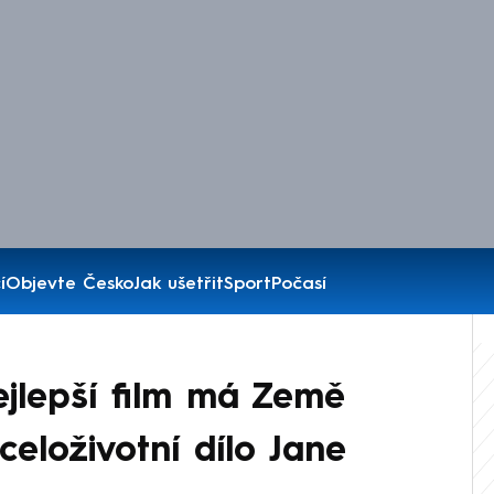
í
Objevte Česko
Jak ušetřit
Sport
Počasí
ejlepší film má Země
eloživotní dílo Jane