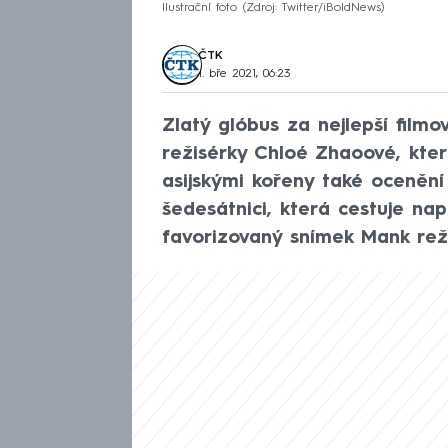
Ilustrační foto
Zdroj: Twitter/iBoldNews
ČTK
1. bře 2021, 06:23
Zlatý glóbus za nejlepší fil
režisérky Chloé Zhaoové, kter
asijskými kořeny také ocenění
šedesátnici, která cestuje na
favorizovaný snímek Mank rež