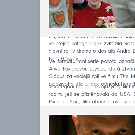
Nejlepším hercem v komediálním žánr
ve stejné kategorii pak zvítězila Ro
hlavní roli v dramatu dostala Andra 
Billie Holiday.
Ve formátu mini série porota označil
Anyu Taylorovou-Joyvou, která ztvárnil
Glóbus za vedlejší roli ve filmu The 
celoživotní dílo si pak odnesla here
V kategorii nejlepší cizojazyčný film 
rodiny, jež se přistěhovala do USA. 
Pixar za Soul, film obdržel rovněž oc