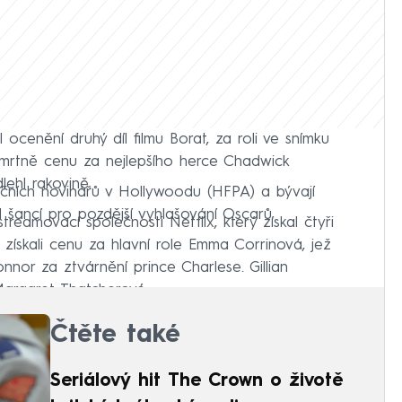
 ocenění druhý díl filmu Borat, za roli ve snímku
smrtně cenu za nejlepšího herce Chadwick
lehl rakovině.
ičních novinářů v Hollywoodu (HFPA) a bývají
 šancí pro pozdější vyhlašování Oscarů.
reamovací společnosti Netflix, který získal čtyři
získali cenu za hlavní role Emma Corrinová, jež
nnor za ztvárnění prince Charlese. Gillian
Margaret Thatcherové.
Čtěte také
Seriálový hit The Crown o životě