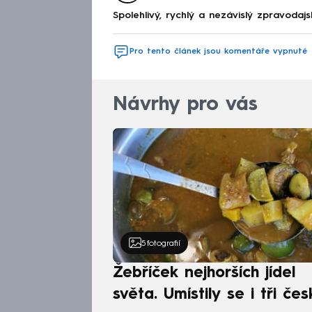
Spolehlivý, rychlý a nezávislý zpravodajs
Pro tento článek jsou komentáře vypnuté
Návrhy pro vás
5
fotografií
Žebříček nejhorších jídel
světa. Umístily se i tři čes