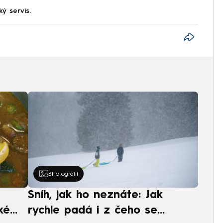
ký servis.
31
fotografií
Sníh, jak ho neznáte: Jak
ké
rychle padá i z čeho se