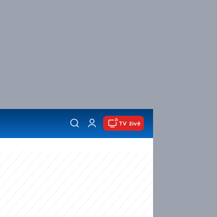
TV živě