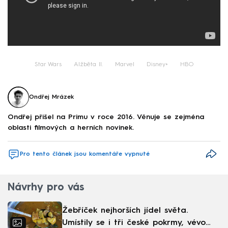
Star Wars
Alžběta II.
Marvel
Disney+
HBO
Ondřej Mrázek
Ondřej přišel na Primu v roce 2016. Věnuje se zejména
oblasti filmových a herních novinek.
Pro tento článek jsou komentáře vypnuté
Návrhy pro vás
Žebříček nejhorších jídel světa.
Umístily se i tři české pokrmy, vévodí