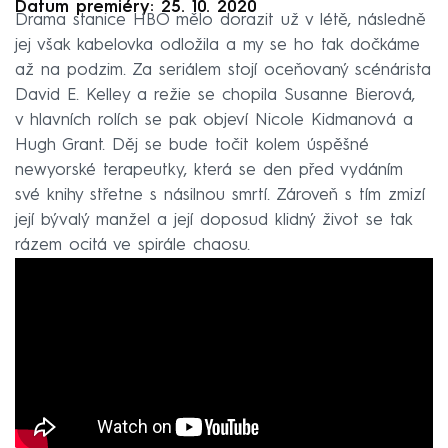
Datum premiéry: 25. 10. 2020
Drama stanice HBO mělo dorazit už v létě, následně
jej však kabelovka odložila a my se ho tak dočkáme
až na podzim. Za seriálem stojí oceňovaný scénárista
David E. Kelley a režie se chopila Susanne Bierová,
v hlavních rolích se pak objeví Nicole Kidmanová a
Hugh Grant. Děj se bude točit kolem úspěšné
newyorské terapeutky, která se den před vydáním
své knihy střetne s násilnou smrtí. Zároveň s tím zmizí
její bývalý manžel a její doposud klidný život se tak
rázem ocitá ve spirále chaosu.