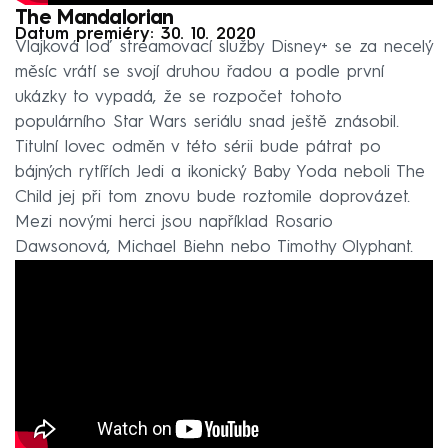
The Mandalorian
Datum premiéry: 30. 10. 2020
Vlajková loď streamovací služby Disney+ se za necelý
měsíc vrátí se svojí druhou řadou a podle první
ukázky to vypadá, že se rozpočet tohoto
populárního Star Wars seriálu snad ještě znásobil.
Titulní lovec odměn v této sérii bude pátrat po
bájných rytířích Jedi a ikonický Baby Yoda neboli The
Child jej při tom znovu bude roztomile doprovázet.
Mezi novými herci jsou například Rosario
Dawsonová, Michael Biehn nebo Timothy Olyphant.