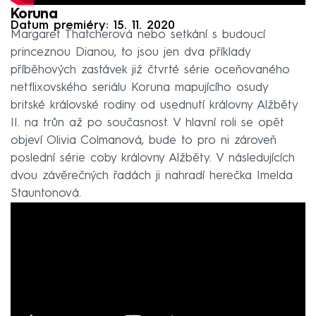
Koruna
Datum premiéry: 15. 11. 2020
Margaret Thatcherová nebo setkání s budoucí
princeznou Dianou, to jsou jen dva příklady
příběhových zastávek již čtvrté série oceňovaného
netflixovského seriálu Koruna mapujícího osudy
britské královské rodiny od usednutí královny Alžběty
II. na trůn až po současnost. V hlavní roli se opět
objeví Olivia Colmanová, bude to pro ni zároveň
poslední série coby královny Alžběty. V následujících
dvou závěrečných řadách ji nahradí herečka Imelda
Stauntonová.