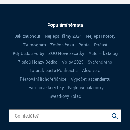
Populární témata
Jak zhubnout
Nejlepší filmy 2024
Nejlepší horory
TV program
Změna času
Partie
Počasí
Kdy budou volby
ZOO Nové začátky
Auto – katalog
7 pádů Honzy Dědka
Volby 2025
Svařené víno
Tatarák podle Pohlreicha
Aloe vera
Pěstování lichořeřišnice
Výpočet ascendentu
Tvarohové knedlíky
Nejlepší palačinky
Švestkový koláč