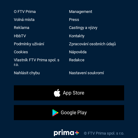
O FTV Prima
Management
Volná místa
Press
Reklama
Castingy a výzvy
HbbTV
Kontakty
Podmínky užívání
Zpracování osobních údajů
Cookies
Nápověda
Vlastník FTV Prima spol. s
Redakce
r.o.
Nahlásit chybu
Nastavení soukromí
App Store
Google Play
© FTV Prima spol. s r.o.