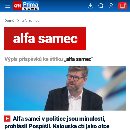
Domů
alfa samec
alfa samec
Výpis příspěvků ke štítku
„alfa samec“
Alfa samci v politice jsou minulostí,
prohlásil Pospíšil. Kalouska ctí jako otce