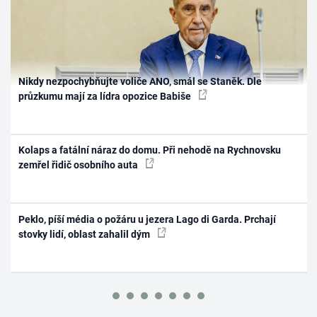
Nikdy nezpochybňujte voliče ANO, smál se Staněk. Dle
průzkumu mají za lídra opozice Babiše
Kolaps a fatální náraz do domu. Při nehodě na Rychnovsku
zemřel řidič osobního auta
Peklo, píší média o požáru u jezera Lago di Garda. Prchají
stovky lidí, oblast zahalil dým