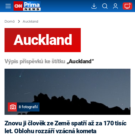
Domů
Auckland
Auckland
Výpis příspěvků ke štítku
„Auckland“
8 fotografií
Znovu ji člověk ze Země spatří až za 170 tisíc
let. Oblohu rozzáří vzácná kometa