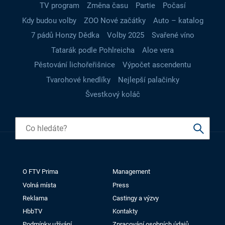
TV program
Změna času
Partie
Počasí
Kdy budou volby
ZOO Nové začátky
Auto – katalog
7 pádů Honzy Dědka
Volby 2025
Svařené víno
Tatarák podle Pohlreicha
Aloe vera
Pěstování lichořeřišnice
Výpočet ascendentu
Tvarohové knedlíky
Nejlepší palačinky
Švestkový koláč
O FTV Prima
Management
Volná místa
Press
Reklama
Castingy a výzvy
HbbTV
Kontakty
Podmínky užívání
Zpracování osobních údajů