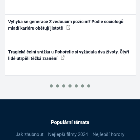
Vyhýbá se generace Z vedoucím pozicím? Podle sociologů
mladí kariéru obětují jistotě
Tragická čelní srážka u Pohořelic si vyžádala dva životy. Čtyři
lidé utrpěli těžká zranění
Populární témata
Jak zhubnout
Nejlepší filmy 2024
Nejlepší horory