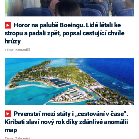
Horor na palubě Boeingu. Lidé létali ke
stropu a padali zpět, popsal cestující chvíle
hrůzy
Téma: Zahraničí
Prvenství mezi státy i „cestování v čase“.
Kiribati slaví nový rok díky zdánlivé anomálii
map
Téma: Zahraničí