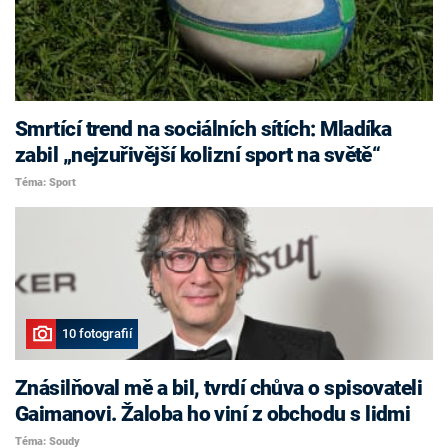
Smrtící trend na sociálních sítích: Mladíka
zabil „nejzuřivější kolizní sport na světě“
Téma: Sport
10 fotografií
Znásilňoval mě a bil, tvrdí chůva o spisovateli
Gaimanovi. Žaloba ho viní z obchodu s lidmi
Téma: Soudy