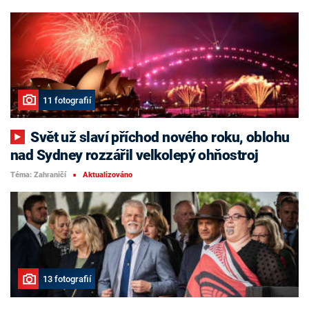
11 fotografií
Svět už slaví příchod nového roku, oblohu
nad Sydney rozzářil velkolepý ohňostroj
Téma: Zahraničí
Aktualizováno
■
13 fotografií