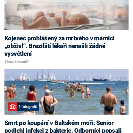
Kojenec prohlášený za mrtvého v márnici
„obživl“. Brazilští lékaři nenašli žádné
vysvětlení
Téma: Zahraničí
9 fotografií
Smrt po koupání v Baltském moři: Senior
podlehl infekci z bakterie. Odborníci popsali