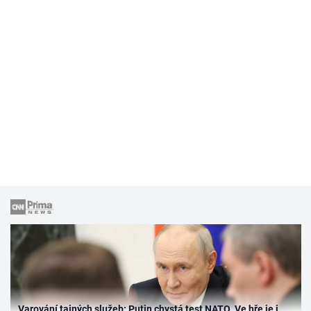
Varování tajných služeb: Putin chystá test NATO. Ve hře je i