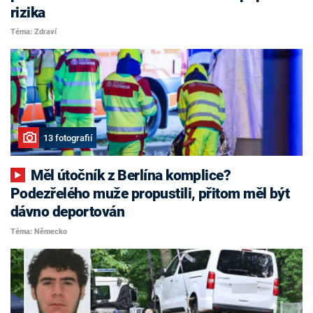
rizika
Téma: Zdraví
13 fotografií
Měl útočník z Berlína komplice?
Podezřelého muže propustili, přitom měl být
dávno deportován
Téma: Německo