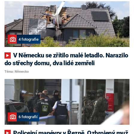
4 fotografie
V Německu se zřítilo malé letadlo. Narazilo
do střechy domu, dva lidé zemřeli
Téma: Německo
6 fotografií
Policejní manévry v Řezně. Ozbrojený muž