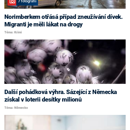
7 fotografií
Norimberkem otřásá případ zneužívání dívek.
Migranti je měli lákat na drogy
Téma: Krimi
Další pohádková výhra. Sázející z Německa
získal v loterii desítky milionů
Téma: Německo