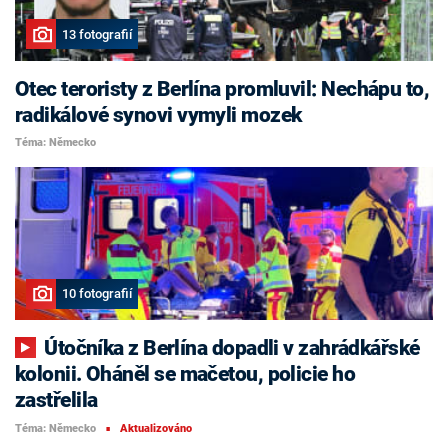
13 fotografií
Otec teroristy z Berlína promluvil: Nechápu to,
radikálové synovi vymyli mozek
Téma: Německo
10 fotografií
Útočníka z Berlína dopadli v zahrádkářské
kolonii. Oháněl se mačetou, policie ho
zastřelila
Téma: Německo
Aktualizováno
■