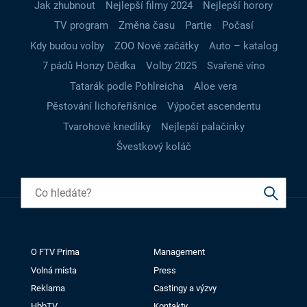
Jak zhubnout
Nejlepší filmy 2024
Nejlepší horory
TV program
Změna času
Partie
Počasí
Kdy budou volby
ZOO Nové začátky
Auto – katalog
7 pádů Honzy Dědka
Volby 2025
Svařené víno
Tatarák podle Pohlreicha
Aloe vera
Pěstování lichořeřišnice
Výpočet ascendentu
Tvarohové knedlíky
Nejlepší palačinky
Švestkový koláč
O FTV Prima
Management
Volná místa
Press
Reklama
Castingy a výzvy
HbbTV
Kontakty