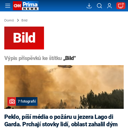
Domů
Bild
Bild
Výpis příspěvků ke štítku
„Bild“
7 fotografií
Peklo, píší média o požáru u jezera Lago di
Garda. Prchají stovky lidí, oblast zahalil dým