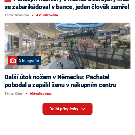
se zabarikádoval v bance, jeden člověk zemřel
Téma: Německo
Aktualizováno
■
3 fotografie
Další útok nožem v Německu: Pachatel
pobodal a zapálil ženu v nákupním centru
Téma: Krimi
Aktualizováno
■
Další příspěvky