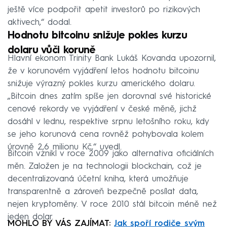
ještě více podpořit apetit investorů po rizikových
aktivech,“ dodal.
Hodnotu bitcoinu snižuje pokles kurzu
dolaru vůči koruně
Hlavní ekonom Trinity Bank Lukáš Kovanda upozornil,
že v korunovém vyjádření letos hodnotu bitcoinu
snižuje výrazný pokles kurzu amerického dolaru.
„Bitcoin dnes zatím spíše jen dorovnal své historické
cenové rekordy ve vyjádření v české měně, jichž
dosáhl v lednu, respektive srpnu letošního roku, kdy
se jeho korunová cena rovněž pohybovala kolem
úrovně 2,6 milionu Kč,“ uvedl.
Bitcoin vznikl v roce 2009 jako alternativa oficiálních
měn. Založen je na technologii blockchain, což je
decentralizovaná účetní kniha, která umožňuje
transparentně a zároveň bezpečně posílat data,
nejen kryptoměny. V roce 2010 stál bitcoin méně než
jeden dolar.
MOHLO BY VÁS ZAJÍMAT:
Jak spoří rodiče svým