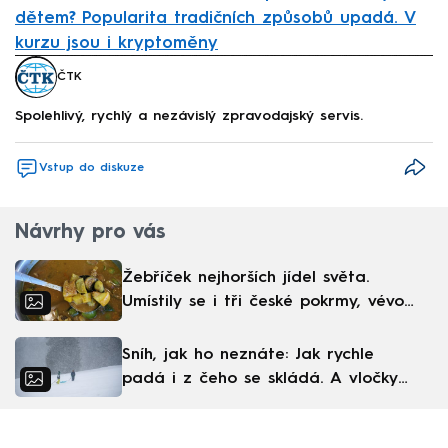
dětem? Popularita tradičních způsobů upadá. V
kurzu jsou i kryptoměny
Failed to fetch
ČTK
Spolehlivý, rychlý a nezávislý zpravodajský servis.
Vstup do diskuze
Návrhy pro vás
Žebříček nejhorších jídel světa.
Umístily se i tři české pokrmy, vévodí
skandinávská kuchyně
Sníh, jak ho neznáte: Jak rychle
padá i z čeho se skládá. A vločky
nejsou bílé