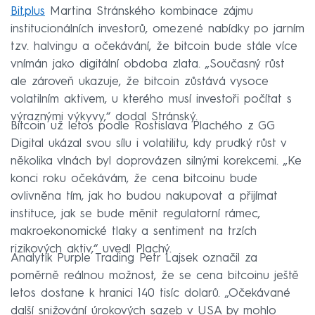
Bit.plus
Martina Stránského kombinace zájmu
institucionálních investorů, omezené nabídky po jarním
tzv. halvingu a očekávání, že bitcoin bude stále více
vnímán jako digitální obdoba zlata. „Současný růst
ale zároveň ukazuje, že bitcoin zůstává vysoce
volatilním aktivem, u kterého musí investoři počítat s
výraznými výkyvy,“ dodal Stránský.
Bitcoin už letos podle Rostislava Plachého z GG
Digital ukázal svou sílu i volatilitu, kdy prudký růst v
několika vlnách byl doprovázen silnými korekcemi. „Ke
konci roku očekávám, že cena bitcoinu bude
ovlivněna tím, jak ho budou nakupovat a přijímat
instituce, jak se bude měnit regulatorní rámec,
makroekonomické tlaky a sentiment na trzích
rizikových aktiv,“ uvedl Plachý.
Analytik Purple Trading Petr Lajsek označil za
poměrně reálnou možnost, že se cena bitcoinu ještě
letos dostane k hranici 140 tisíc dolarů. „Očekávané
další snižování úrokových sazeb v USA by mohlo