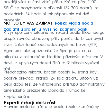
později však o část zisků přišla. Krátce před 11:00
SELČ se pohybovala v blízkosti 124 700 dolarů, za
posledních 24 hodin si tak připisovala asi dvě
procenta.
MOHLO BY VÁS ZAJÍMAT:
Polská vláda hodlá
zaplatit zbrojení z vyššího zdanění bank
K výstupu ceny bitcoinu na rekord podle Bloombergu
přispěl rovněž obnovený příliv peněz do bitcoinových
investičních fondů obchodovaných na burze (ETF).
Agentura také upozornila, že říjen je pro cenu
bitcoinu z historického hlediska příznivým měsícem. V
devíti z uplynulých deseti říjnů totiž bitcoin vykázal
růst.
Předchozího rekordu bitcoin dosáhl 14. srpna, kdy
poprvé překročil hranici 124 tisíc dolarů. Bitcoin už
delší dobu těží ze vstřícnějšího přístupu administrativy
amerického prezidenta Donalda Trumpa ke
kryptoměnám.
Experti čekají další růst
Hlavním motorem růstu je podle ředitele směnárny