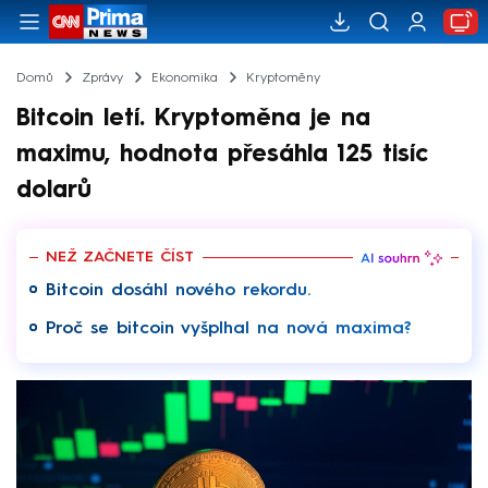
Domů
Zprávy
Ekonomika
Kryptoměny
Bitcoin letí. Kryptoměna je na
maximu, hodnota přesáhla 125 tisíc
dolarů
NEŽ ZAČNETE ČÍST
Bitcoin dosáhl nového rekordu.
Proč se bitcoin vyšplhal na nová maxima?