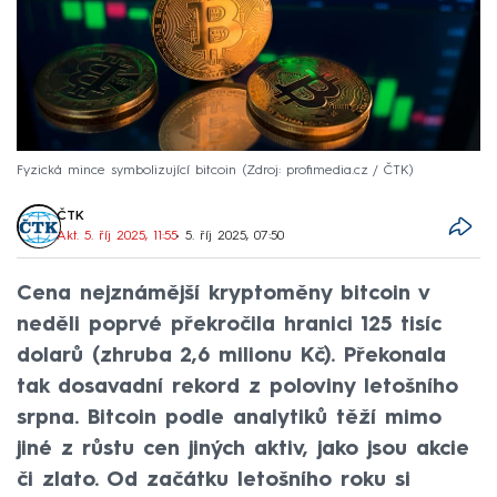
Fyzická mince symbolizující bitcoin
Zdroj: profimedia.cz / ČTK
ČTK
Akt. 5. říj 2025, 11:55
• 5. říj 2025, 07:50
Cena nejznámější kryptoměny bitcoin v
neděli poprvé překročila hranici 125 tisíc
dolarů (zhruba 2,6 milionu Kč). Překonala
tak dosavadní rekord z poloviny letošního
srpna. Bitcoin podle analytiků těží mimo
jiné z růstu cen jiných aktiv, jako jsou akcie
či zlato. Od začátku letošního roku si