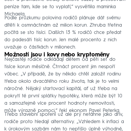
peníze tam, kde se to vyplatí,“ vysvětlila maminka
Michaela.
Podle průzkumu polovina rodičů plánuje dát svému
dítěti k osmnáctinám až milion korun. Zhruba třetina
počítá se sto tisíci. Dalších 13 % rodičů chce předat
do padesáti tisíc korun. Jen malé procento z nich
uvažuje o částkách v milionech.
Možností jsou i kovy nebo kryptoměny
Nejčastěji rodiče odkládají dětem od pěti set do
tisíce korun měsíčně. Čtrnáct procent jim nespoří
vůbec. „V případě, že by někdo chtěl založit rodinu
třeba okolo dvacátého roku života, tak je to velmi
náročné. Nějaký startovací kapitál, ať už třeba na
pokrytí té první splátky hypotéky, která může být 10
a samozřejmě více procent hodnoty nemovitosti,
může výrazně pomoci,“ řekl ekonom Pavel Peterka.
Třeba stavební spoření už ale prý netáhne jako dřív,
rodiče proto hledají alternativy. „Vzhledem k inflaci a
k úrokovým sazbám nám to nepřišlo úplně výhodné,