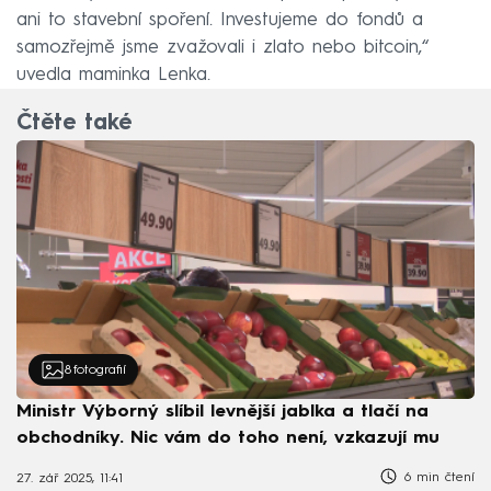
ani to stavební spoření. Investujeme do fondů a
samozřejmě jsme zvažovali i zlato nebo bitcoin,“
uvedla maminka Lenka.
Čtěte také
8
fotografií
Ministr Výborný slíbil levnější jablka a tlačí na
obchodníky. Nic vám do toho není, vzkazují mu
6 min čtení
27. zář 2025, 11:41