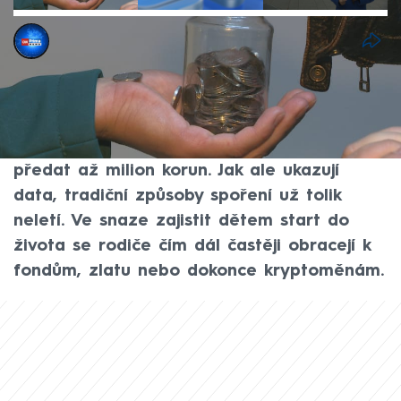
Laura Doubková
3. říj 2025, 07:51
Podle bank jsou rodiče nejvíce štědří ke
svým dětem v den jejich osmnáctých
narozenin. Polovina z nich jim plánuje
předat až milion korun. Jak ale ukazují
data, tradiční způsoby spoření už tolik
neletí. Ve snaze zajistit dětem start do
života se rodiče čím dál častěji obracejí k
fondům, zlatu nebo dokonce kryptoměnám.