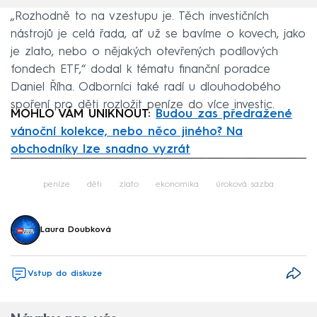
„Rozhodně to na vzestupu je. Těch investičních
nástrojů je celá řada, ať už se bavíme o kovech, jako
je zlato, nebo o nějakých otevřených podílových
fondech ETF,“ dodal k tématu finanční poradce
Daniel Říha. Odborníci také radí u dlouhodobého
spoření pro děti rozložit peníze do více investic.
MOHLO VÁM UNIKNOUT:
Budou zas předražené
vánoční kolekce, nebo něco jiného? Na
obchodníky lze snadno vyzrát
Failed to fetch
peníze
děti
zlato
ekonomika
úroková sazba
Laura Doubková
Vstup do diskuze