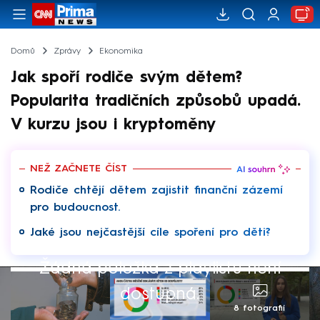
Domů
Zprávy
Ekonomika
Jak spoří rodiče svým dětem?
Popularita tradičních způsobů upadá.
V kurzu jsou i kryptoměny
NEŽ ZAČNETE ČÍST
Rodiče chtějí dětem zajistit finanční zázemí
pro budoucnost.
Jaké jsou nejčastější cíle spoření pro děti?
Žádná položka z playlistu není
dostupná.
8 fotografií