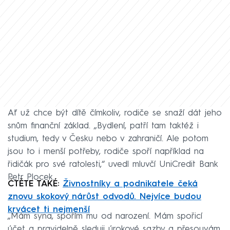
Ať už chce být dítě čímkoliv, rodiče se snaží dát jeho
snům finanční základ. „Bydlení, patří tam taktéž i
studium, tedy v Česku nebo v zahraničí. Ale potom
jsou to i menší potřeby, rodiče spoří například na
řidičák pro své ratolesti,“ uvedl mluvčí UniCredit Bank
Petr Plocek.
ČTĚTE TAKÉ:
Živnostníky a podnikatele čeká
znovu skokový nárůst odvodů. Nejvíce budou
krvácet ti nejmenší
„Mám syna, spořím mu od narození. Mám spořicí
účet a pravidelně sleduji úrokové sazby a přesouvám