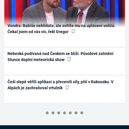
Vondra: Babiše nehlídáte, ale svítíte mu na uplácení voličů.
Čekal jsem od vás víc, řekl Gregor
Nebeská podívaná nad Českem se blíží. Působivé zatmění
Slunce doplní meteorická show
Češi slepě věřili aplikaci a přecenili síly, píší v Rakousku. V
Alpách je zachraňoval vrtulník