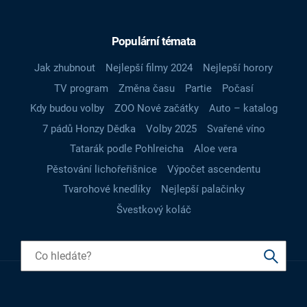
Populární témata
Jak zhubnout
Nejlepší filmy 2024
Nejlepší horory
TV program
Změna času
Partie
Počasí
Kdy budou volby
ZOO Nové začátky
Auto – katalog
7 pádů Honzy Dědka
Volby 2025
Svařené víno
Tatarák podle Pohlreicha
Aloe vera
Pěstování lichořeřišnice
Výpočet ascendentu
Tvarohové knedlíky
Nejlepší palačinky
Švestkový koláč