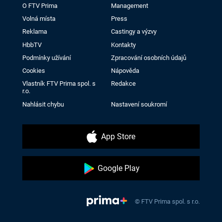
O FTV Prima
Management
Volná místa
Press
Reklama
Castingy a výzvy
HbbTV
Kontakty
Podmínky užívání
Zpracování osobních údajů
Cookies
Nápověda
Vlastník FTV Prima spol. s
Redakce
r.o.
Nahlásit chybu
Nastavení soukromí
App Store
Google Play
© FTV Prima spol. s r.o.