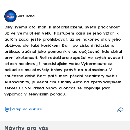
Bart Běhal
Díky svému otci mohl k motoristickému světu přičichnout
už ve velmi útlém věku. Postupem času se jeho vztah k
autům začal ještě prohlubovat, až se nakonec staly jeho
obživou, ale také koníčkem. Bart po získaní řidičského
průkazu začínal jako pomocník v autopůjčovně, kde sbíral
první zkušenosti. Roli redaktora započal ve svých dvaceti
letech na dnes již neexistujícím webu Vybermiauto.cz,
odkud se mu otevřely brány právě do Autosalonu. V
současné době Bart patří mezi přední redaktory webu
Autosalon.tv, je vedoucím rubriky Auto na zpravodajském
serveru CNN Prima NEWS a občas se objevuje jako
výpomoc v televizním pořadu.
Vstup do diskuze
Návrhy pro vás