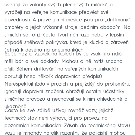
usedají za volanty svých plechových miláčků a
vyrážejí na veřejné komunikace předvést své
dovednosti. A právě zimní měsíce jsou pro „driftmany“
amatéry a jejich výkonné stroje ideálním obdobím. Na
silnicích se totiž často tvoří námraza nebo v lepším
případě sněhová pokrývka, která je kluzká a zároveň
šetrná k desénu na pneumatikách.
Spíše než o vzorek na kolech by se však tito řidiči
měli bát o své doklady. Mohou o ně totiž snadno
přijít. Během driftování na veřejných komunikacích
porušují hned několik dopravních předpisů.
Nerespektují jízdu v pruzích a přejíždějí do protisměru,
ignorují dopravní značení, ohrožují ostatní účastníky
silničního provozu a nechovají se k nim ohleduplně a
ukázněně.
Často ke své zálibě užívají rovněž vozy, jejichž
technický stav není vyhovující pro provoz na
pozemních komunikacích. Zásah do technického stavu
vozu je mnohdy natolik razantní, že policisté mohou