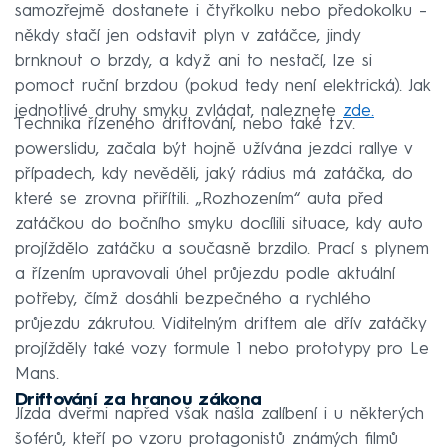
samozřejmě dostanete i čtyřkolku nebo předokolku –
někdy stačí jen odstavit plyn v zatáčce, jindy
brnknout o brzdy, a když ani to nestačí, lze si
pomoct ruční brzdou (pokud tedy není elektrická). Jak
jednotlivé druhy smyku zvládat, naleznete
zde.
Technika řízeného driftování, nebo také tzv.
powerslidu, začala být hojně užívána jezdci rallye v
případech, kdy nevěděli, jaký rádius má zatáčka, do
které se zrovna přiřítili. „Rozhozením“ auta před
zatáčkou do bočního smyku docílili situace, kdy auto
projíždělo zatáčku a současně brzdilo. Prací s plynem
a řízením upravovali úhel průjezdu podle aktuální
potřeby, čímž dosáhli bezpečného a rychlého
průjezdu zákrutou. Viditelným driftem ale dřív zatáčky
projížděly také vozy formule 1 nebo prototypy pro Le
Mans.
Driftování za hranou zákona
Jízda dveřmi napřed však našla zalíbení i u některých
šoférů, kteří po vzoru protagonistů známých filmů